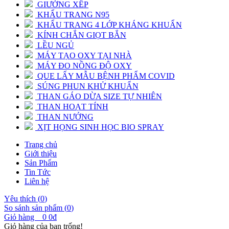
GIƯỜNG XẾP
KHẨU TRANG N95
KHẨU TRANG 4 LỚP KHÁNG KHUẨN
KÍNH CHẮN GIỌT BẮN
LỀU NGỦ
MÁY TẠO OXY TẠI NHÀ
MÁY ĐO NỒNG ĐỘ OXY
QUE LẤY MẪU BỆNH PHẨM COVID
SÚNG PHUN KHỬ KHUẨN
THAN GÁO DỪA SIZE TỰ NHIÊN
THAN HOẠT TÍNH
THAN NƯỚNG
XỊT HỌNG SINH HỌC BIO SPRAY
Trang chủ
Giới thiệu
Sản Phẩm
Tin Tức
Liên hệ
Yêu thích (
0
)
So sánh sản phẩm (
0
)
Giỏ hàng
0
0đ
Giỏ hàng của bạn trống!