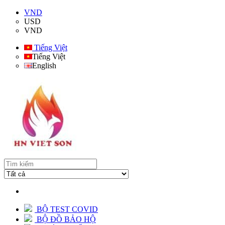
VND
USD
VND
Tiếng Việt
Tiếng Việt
English
BỘ TEST COVID
BỘ ĐỒ BẢO HỘ