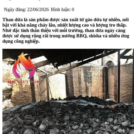
Ngày đăng: 22/06/2026
Bình luận: 0
Than dừa là sản phẩm được sản xuất từ gáo dừa tự nhiên, nổi
bật với khả năng cháy lâu, nhiệt lượng cao và lượng tro thấp.
Nhờ đặc tính thân thiện với môi trường, than dừa ngày càng
được sử dụng rộng rãi trong nướng BBQ, shisha và nhiều ứng
dụng công nghiệp.