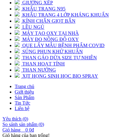
GIƯỜNG XẾP
KHẨU TRANG N95
KHẨU TRANG 4 LỚP KHÁNG KHUẨN
KÍNH CHẮN GIỌT BẮN
LỀU NGỦ
MÁY TẠO OXY TẠI NHÀ
MÁY ĐO NỒNG ĐỘ OXY
QUE LẤY MẪU BỆNH PHẨM COVID
SÚNG PHUN KHỬ KHUẨN
THAN GÁO DỪA SIZE TỰ NHIÊN
THAN HOẠT TÍNH
THAN NƯỚNG
XỊT HỌNG SINH HỌC BIO SPRAY
Trang chủ
Giới thiệu
Sản Phẩm
Tin Tức
Liên hệ
Yêu thích (
0
)
So sánh sản phẩm (
0
)
Giỏ hàng
0
0đ
Giỏ hàng của bạn trống!