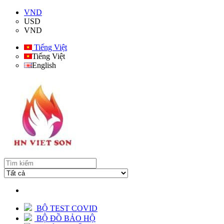
VND
USD
VND
Tiếng Việt
Tiếng Việt
English
BỘ TEST COVID
BỘ ĐỒ BẢO HỘ