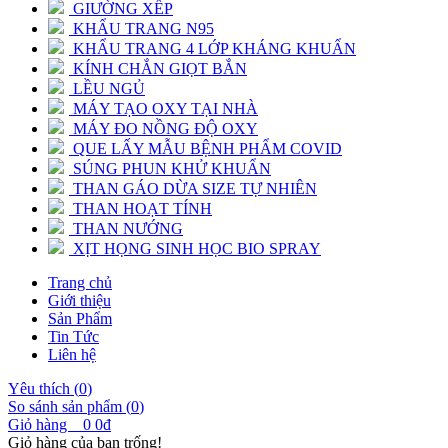
GIƯỜNG XẾP
KHẨU TRANG N95
KHẨU TRANG 4 LỚP KHÁNG KHUẨN
KÍNH CHẮN GIỌT BẮN
LỀU NGỦ
MÁY TẠO OXY TẠI NHÀ
MÁY ĐO NỒNG ĐỘ OXY
QUE LẤY MẪU BỆNH PHẨM COVID
SÚNG PHUN KHỬ KHUẨN
THAN GÁO DỪA SIZE TỰ NHIÊN
THAN HOẠT TÍNH
THAN NƯỚNG
XỊT HỌNG SINH HỌC BIO SPRAY
Trang chủ
Giới thiệu
Sản Phẩm
Tin Tức
Liên hệ
Yêu thích (
0
)
So sánh sản phẩm (
0
)
Giỏ hàng
0
0đ
Giỏ hàng của bạn trống!