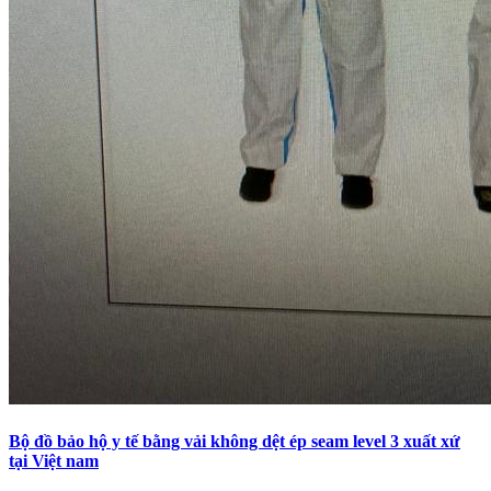
Bộ đồ bảo hộ y tế bằng vải không dệt ép seam level 3 xuất xứ
tại Việt nam