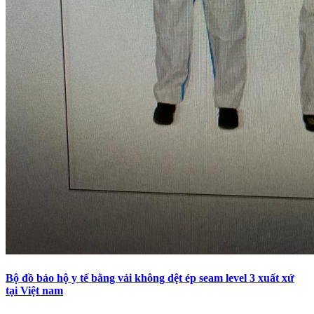
Bộ đồ bảo hộ y tế bằng vải không dệt ép seam level 3 xuất xứ
tại Việt nam