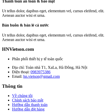
Thanh toán an toàn & bảo mật
Ut tellus dolor, dapibus eget, elementum vel, cursus eleifend, elit.
Aenean auctor wisi et urna.
Bán buôn & bán lẻ cả nước
Ut tellus dolor, dapibus eget, elementum vel, cursus eleifend, elit.
Aenean auctor wisi et urna.
HNVietson.com
Phân phối thiết bị y tế toàn quốc
Địa chỉ: Toàn nhà T1, XaLa, Hà Đông, Hà Nội
Điện thoại:
0983975386
Email:
hn.vietson@gmail.com
Thông tin
Về chúng tôi
Chính sách bảo mật
Hướng dẫn thanh toán
Hướng dẫn đặt hàng