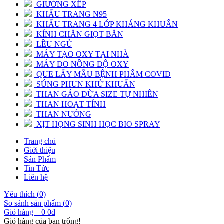
GIƯỜNG XẾP
KHẨU TRANG N95
KHẨU TRANG 4 LỚP KHÁNG KHUẨN
KÍNH CHẮN GIỌT BẮN
LỀU NGỦ
MÁY TẠO OXY TẠI NHÀ
MÁY ĐO NỒNG ĐỘ OXY
QUE LẤY MẪU BỆNH PHẨM COVID
SÚNG PHUN KHỬ KHUẨN
THAN GÁO DỪA SIZE TỰ NHIÊN
THAN HOẠT TÍNH
THAN NƯỚNG
XỊT HỌNG SINH HỌC BIO SPRAY
Trang chủ
Giới thiệu
Sản Phẩm
Tin Tức
Liên hệ
Yêu thích (
0
)
So sánh sản phẩm (
0
)
Giỏ hàng
0
0đ
Giỏ hàng của bạn trống!