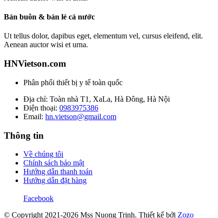
Bán buôn & bán lẻ cả nước
Ut tellus dolor, dapibus eget, elementum vel, cursus eleifend, elit.
Aenean auctor wisi et urna.
HNVietson.com
Phân phối thiết bị y tế toàn quốc
Địa chỉ: Toàn nhà T1, XaLa, Hà Đông, Hà Nội
Điện thoại:
0983975386
Email:
hn.vietson@gmail.com
Thông tin
Về chúng tôi
Chính sách bảo mật
Hướng dẫn thanh toán
Hướng dẫn đặt hàng
Facebook
© Copyright 2021-2026 Mss Nuong Trinh.
Thiết kế bởi
Zozo