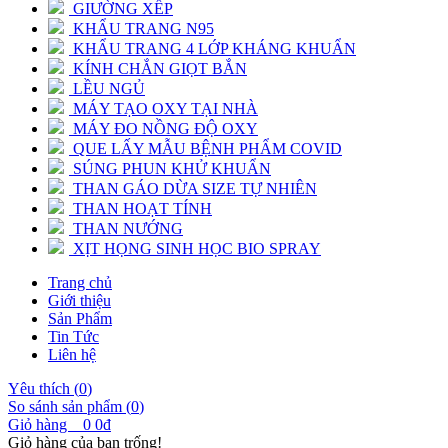
GIƯỜNG XẾP
KHẨU TRANG N95
KHẨU TRANG 4 LỚP KHÁNG KHUẨN
KÍNH CHẮN GIỌT BẮN
LỀU NGỦ
MÁY TẠO OXY TẠI NHÀ
MÁY ĐO NỒNG ĐỘ OXY
QUE LẤY MẪU BỆNH PHẨM COVID
SÚNG PHUN KHỬ KHUẨN
THAN GÁO DỪA SIZE TỰ NHIÊN
THAN HOẠT TÍNH
THAN NƯỚNG
XỊT HỌNG SINH HỌC BIO SPRAY
Trang chủ
Giới thiệu
Sản Phẩm
Tin Tức
Liên hệ
Yêu thích (
0
)
So sánh sản phẩm (
0
)
Giỏ hàng
0
0đ
Giỏ hàng của bạn trống!