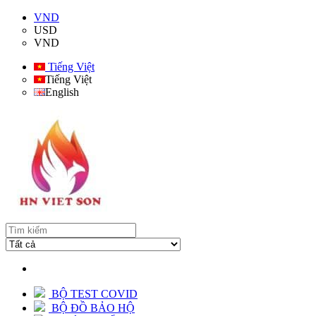
VND
USD
VND
Tiếng Việt
Tiếng Việt
English
BỘ TEST COVID
BỘ ĐỒ BẢO HỘ