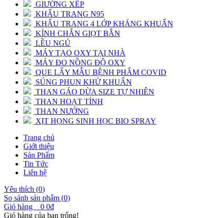
GIƯỜNG XẾP
KHẨU TRANG N95
KHẨU TRANG 4 LỚP KHÁNG KHUẨN
KÍNH CHẮN GIỌT BẮN
LỀU NGỦ
MÁY TẠO OXY TẠI NHÀ
MÁY ĐO NỒNG ĐỘ OXY
QUE LẤY MẪU BỆNH PHẨM COVID
SÚNG PHUN KHỬ KHUẨN
THAN GÁO DỪA SIZE TỰ NHIÊN
THAN HOẠT TÍNH
THAN NƯỚNG
XỊT HỌNG SINH HỌC BIO SPRAY
Trang chủ
Giới thiệu
Sản Phẩm
Tin Tức
Liên hệ
Yêu thích (
0
)
So sánh sản phẩm (
0
)
Giỏ hàng
0
0đ
Giỏ hàng của bạn trống!