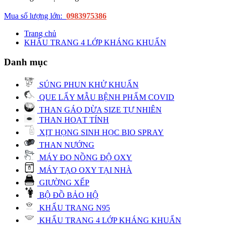
Mua số lượng lớn:
0983975386
Trang chủ
KHẨU TRANG 4 LỚP KHÁNG KHUẨN
Danh mục
SÚNG PHUN KHỬ KHUẨN
QUE LẤY MẪU BỆNH PHẨM COVID
THAN GÁO DỪA SIZE TỰ NHIÊN
THAN HOẠT TÍNH
XỊT HỌNG SINH HỌC BIO SPRAY
THAN NƯỚNG
MÁY ĐO NỒNG ĐỘ OXY
MÁY TẠO OXY TẠI NHÀ
GIƯỜNG XẾP
BỘ ĐỒ BẢO HỘ
KHẨU TRANG N95
KHẨU TRANG 4 LỚP KHÁNG KHUẨN