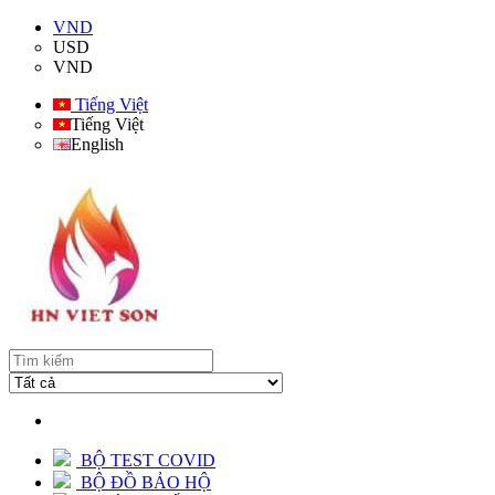
VND
USD
VND
Tiếng Việt
Tiếng Việt
English
BỘ TEST COVID
BỘ ĐỒ BẢO HỘ