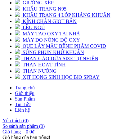
GIƯỜNG XẾP
KHẨU TRANG N95
KHẨU TRANG 4 LỚP KHÁNG KHUẨN
KÍNH CHẮN GIỌT BẮN
LỀU NGỦ
MÁY TẠO OXY TẠI NHÀ
MÁY ĐO NỒNG ĐỘ OXY
QUE LẤY MẪU BỆNH PHẨM COVID
SÚNG PHUN KHỬ KHUẨN
THAN GÁO DỪA SIZE TỰ NHIÊN
THAN HOẠT TÍNH
THAN NƯỚNG
XỊT HỌNG SINH HỌC BIO SPRAY
Trang chủ
Giới thiệu
Sản Phẩm
Tin Tức
Liên hệ
Yêu thích (
0
)
So sánh sản phẩm (
0
)
Giỏ hàng
0
0đ
Giỏ hàng của bạn trống!