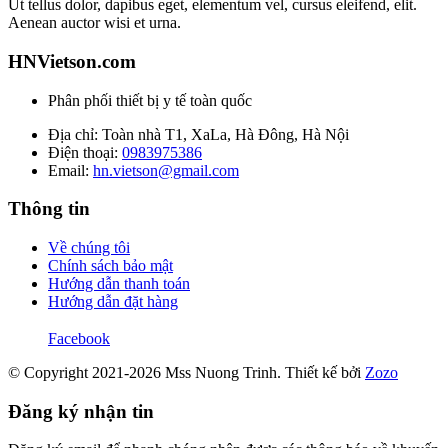
Ut tellus dolor, dapibus eget, elementum vel, cursus eleifend, elit.
Aenean auctor wisi et urna.
HNVietson.com
Phân phối thiết bị y tế toàn quốc
Địa chỉ: Toàn nhà T1, XaLa, Hà Đông, Hà Nội
Điện thoại:
0983975386
Email:
hn.vietson@gmail.com
Thông tin
Về chúng tôi
Chính sách bảo mật
Hướng dẫn thanh toán
Hướng dẫn đặt hàng
Facebook
© Copyright 2021-2026 Mss Nuong Trinh.
Thiết kế bởi
Zozo
Đăng ký nhận tin