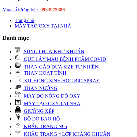
Mua số lượng lớn:
0983975386
Trang chủ
MÁY TẠO OXY TẠI NHÀ
Danh mục
SÚNG PHUN KHỬ KHUẨN
QUE LẤY MẪU BỆNH PHẨM COVID
THAN GÁO DỪA SIZE TỰ NHIÊN
THAN HOẠT TÍNH
XỊT HỌNG SINH HỌC BIO SPRAY
THAN NƯỚNG
MÁY ĐO NỒNG ĐỘ OXY
MÁY TẠO OXY TẠI NHÀ
GIƯỜNG XẾP
BỘ ĐỒ BẢO HỘ
KHẨU TRANG N95
KHẨU TRANG 4 LỚP KHÁNG KHUẨN