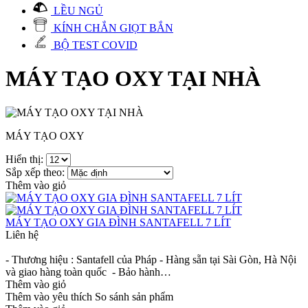
LỀU NGỦ
KÍNH CHẮN GIỌT BẮN
BỘ TEST COVID
MÁY TẠO OXY TẠI NHÀ
MÁY TẠO OXY
Hiển thị:
Sắp xếp theo:
Thêm vào giỏ
MÁY TẠO OXY GIA ĐÌNH SANTAFELL 7 LÍT
Liên hệ
- Thương hiệu : Santafell của Pháp - Hàng sẵn tại Sài Gòn, Hà Nội
và giao hàng toàn quốc - Bảo hành…
Thêm vào giỏ
Thêm vào yêu thích
So sánh sản phẩm