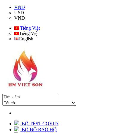
VND
USD
VND
Tiếng Việt
Tiếng Việt
English
BỘ TEST COVID
BỘ ĐỒ BẢO HỘ