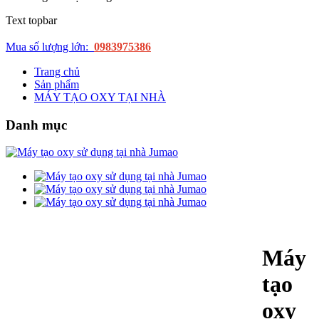
Text topbar
Mua số lượng lớn:
0983975386
Trang chủ
Sản phẩm
MÁY TẠO OXY TẠI NHÀ
Danh mục
Máy
tạo
oxy