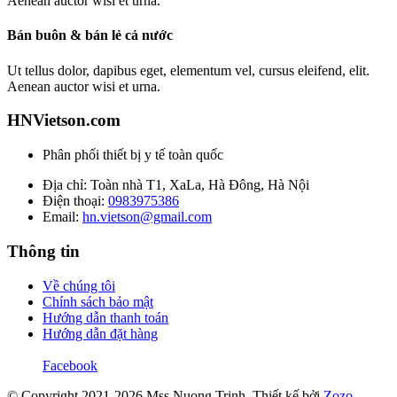
Aenean auctor wisi et urna.
Bán buôn & bán lẻ cả nước
Ut tellus dolor, dapibus eget, elementum vel, cursus eleifend, elit.
Aenean auctor wisi et urna.
HNVietson.com
Phân phối thiết bị y tế toàn quốc
Địa chỉ: Toàn nhà T1, XaLa, Hà Đông, Hà Nội
Điện thoại:
0983975386
Email:
hn.vietson@gmail.com
Thông tin
Về chúng tôi
Chính sách bảo mật
Hướng dẫn thanh toán
Hướng dẫn đặt hàng
Facebook
© Copyright 2021-2026 Mss Nuong Trinh.
Thiết kế bởi
Zozo