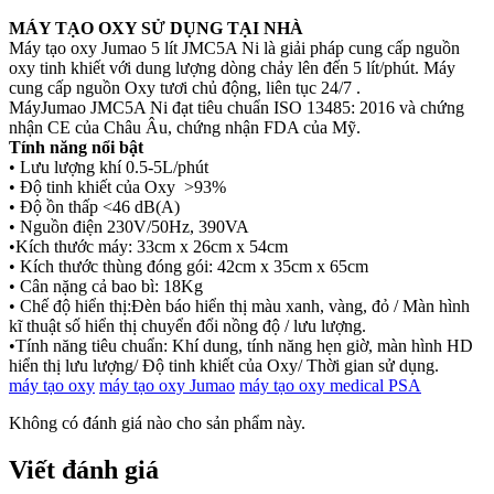
MÁY TẠO OXY SỬ DỤNG TẠI NHÀ
Máy tạo oxy Jumao 5 lít JMC5A Ni là giải pháp cung cấp nguồn
oxy tinh khiết với dung lượng dòng chảy lên đến 5 lít/phút. Máy
cung cấp nguồn Oxy tươi chủ động, liên tục 24/7 .
MáyJumao JMC5A Ni đạt tiêu chuẩn ISO 13485: 2016 và chứng
nhận CE của Châu Âu, chứng nhận FDA của Mỹ.
Tính năng nổi bật
• Lưu lượng khí 0.5-5L/phút
• Độ tinh khiết của Oxy >93%
• Độ ồn thấp <46 dB(A)
• Nguồn điện 230V/50Hz, 390VA
•Kích thước máy: 33cm x 26cm x 54cm
• Kích thước thùng đóng gói: 42cm x 35cm x 65cm
• Cân nặng cả bao bì: 18Kg
•
Chế độ hiển thị:Đèn báo hiển thị màu xanh, vàng, đỏ / Màn hình
kĩ thuật số hiển thị chuyển đổi nồng độ / lưu lượng.
•
Tính năng tiêu chuẩn: Khí dung, tính năng hẹn giờ, màn hình HD
hiển thị lưu lượng/ Độ tinh khiết của Oxy/ Thời gian sử dụng.
máy tạo oxy
máy tạo oxy Jumao
máy tạo oxy medical PSA
Không có đánh giá nào cho sản phẩm này.
Viết đánh giá