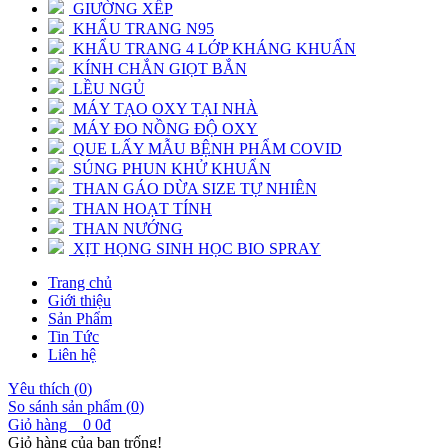
GIƯỜNG XẾP
KHẨU TRANG N95
KHẨU TRANG 4 LỚP KHÁNG KHUẨN
KÍNH CHẮN GIỌT BẮN
LỀU NGỦ
MÁY TẠO OXY TẠI NHÀ
MÁY ĐO NỒNG ĐỘ OXY
QUE LẤY MẪU BỆNH PHẨM COVID
SÚNG PHUN KHỬ KHUẨN
THAN GÁO DỪA SIZE TỰ NHIÊN
THAN HOẠT TÍNH
THAN NƯỚNG
XỊT HỌNG SINH HỌC BIO SPRAY
Trang chủ
Giới thiệu
Sản Phẩm
Tin Tức
Liên hệ
Yêu thích (
0
)
So sánh sản phẩm (
0
)
Giỏ hàng
0
0đ
Giỏ hàng của bạn trống!