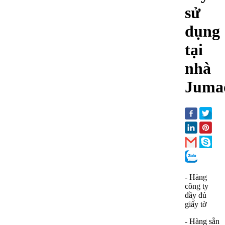
sử
dụng
tại
nhà
Juma
- Hàng
công ty
đầy đủ
giấy tờ
- Hàng sẵn