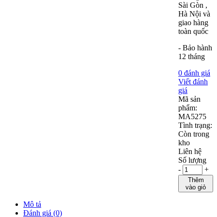
Sài Gòn ,
Hà Nội và
giao hàng
toàn quốc
- Bảo hành
12 tháng
0 đánh giá
Viết đánh
giá
Mã sản
phẩm:
MA5275
Tình trạng:
Còn trong
kho
Liên hệ
Số lượng
-
+
Thêm
vào giỏ
Mô tả
Đánh giá (0)