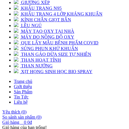
GIƯỜNG XẾP
KHẨU TRANG N95
KHẨU TRANG 4 LỚP KHÁNG KHUẨN
KÍNH CHẮN GIỌT BẮN
LỀU NGỦ
MÁY TẠO OXY TẠI NHÀ
MÁY ĐO NỒNG ĐỘ OXY
QUE LẤY MẪU BỆNH PHẨM COVID
SÚNG PHUN KHỬ KHUẨN
THAN GÁO DỪA SIZE TỰ NHIÊN
THAN HOẠT TÍNH
THAN NƯỚNG
XỊT HỌNG SINH HỌC BIO SPRAY
Trang chủ
Giới thiệu
Sản Phẩm
Tin Tức
Liên hệ
Yêu thích (
0
)
So sánh sản phẩm (
0
)
Giỏ hàng
0
0đ
Giỏ hàng của bạn trống!