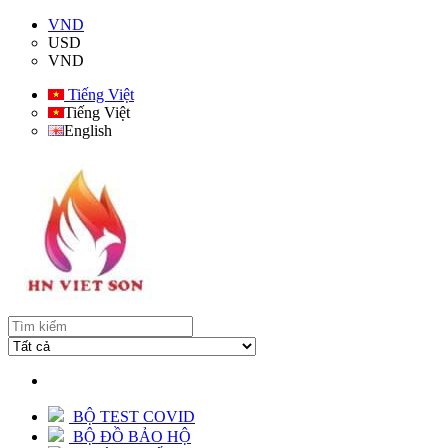
VND
USD
VND
Tiếng Việt
Tiếng Việt
English
BỘ TEST COVID
BỘ ĐỒ BẢO HỘ