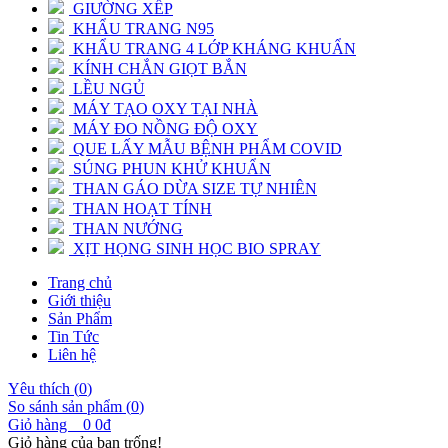
GIƯỜNG XẾP
KHẨU TRANG N95
KHẨU TRANG 4 LỚP KHÁNG KHUẨN
KÍNH CHẮN GIỌT BẮN
LỀU NGỦ
MÁY TẠO OXY TẠI NHÀ
MÁY ĐO NỒNG ĐỘ OXY
QUE LẤY MẪU BỆNH PHẨM COVID
SÚNG PHUN KHỬ KHUẨN
THAN GÁO DỪA SIZE TỰ NHIÊN
THAN HOẠT TÍNH
THAN NƯỚNG
XỊT HỌNG SINH HỌC BIO SPRAY
Trang chủ
Giới thiệu
Sản Phẩm
Tin Tức
Liên hệ
Yêu thích (
0
)
So sánh sản phẩm (
0
)
Giỏ hàng
0
0đ
Giỏ hàng của bạn trống!