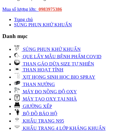
Mua số lượng lớn:
0983975386
Trang chủ
SÚNG PHUN KHỬ KHUẨN
Danh mục
SÚNG PHUN KHỬ KHUẨN
QUE LẤY MẪU BỆNH PHẨM COVID
THAN GÁO DỪA SIZE TỰ NHIÊN
THAN HOẠT TÍNH
XỊT HỌNG SINH HỌC BIO SPRAY
THAN NƯỚNG
MÁY ĐO NỒNG ĐỘ OXY
MÁY TẠO OXY TẠI NHÀ
GIƯỜNG XẾP
BỘ ĐỒ BẢO HỘ
KHẨU TRANG N95
KHẨU TRANG 4 LỚP KHÁNG KHUẨN