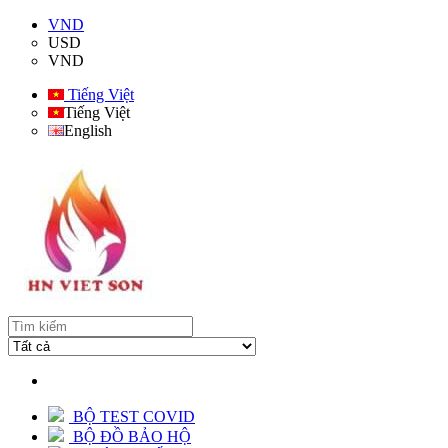
VND
USD
VND
Tiếng Việt
Tiếng Việt
English
BỘ TEST COVID
BỘ ĐỒ BẢO HỘ