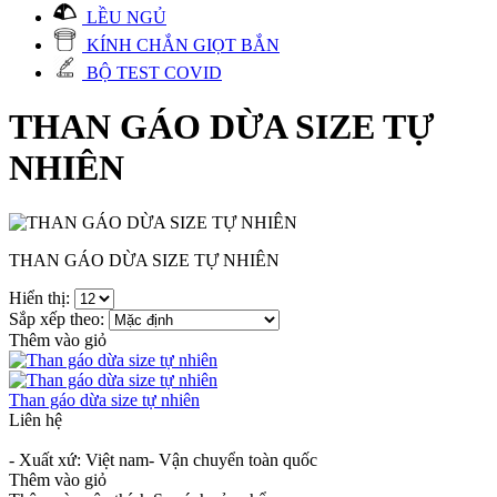
LỀU NGỦ
KÍNH CHẮN GIỌT BẮN
BỘ TEST COVID
THAN GÁO DỪA SIZE TỰ
NHIÊN
THAN GÁO DỪA SIZE TỰ NHIÊN
Hiển thị:
Sắp xếp theo:
Thêm vào giỏ
Than gáo dừa size tự nhiên
Liên hệ
- Xuất xứ: Việt nam- Vận chuyển toàn quốc
Thêm vào giỏ