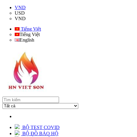
VND
USD
VND
Tiếng Việt
Tiếng Việt
English
BỘ TEST COVID
BỘ ĐỒ BẢO HỘ