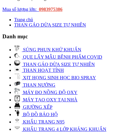
Mua số lượng lớn:
0983975386
Trang chủ
THAN GÁO DỪA SIZE TỰ NHIÊN
Danh mục
SÚNG PHUN KHỬ KHUẨN
QUE LẤY MẪU BỆNH PHẨM COVID
THAN GÁO DỪA SIZE TỰ NHIÊN
THAN HOẠT TÍNH
XỊT HỌNG SINH HỌC BIO SPRAY
THAN NƯỚNG
MÁY ĐO NỒNG ĐỘ OXY
MÁY TẠO OXY TẠI NHÀ
GIƯỜNG XẾP
BỘ ĐỒ BẢO HỘ
KHẨU TRANG N95
KHẨU TRANG 4 LỚP KHÁNG KHUẨN