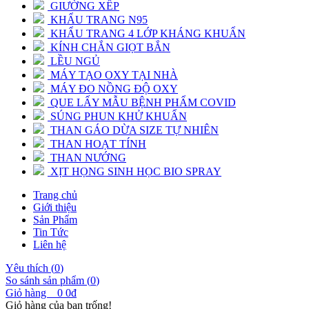
GIƯỜNG XẾP
KHẨU TRANG N95
KHẨU TRANG 4 LỚP KHÁNG KHUẨN
KÍNH CHẮN GIỌT BẮN
LỀU NGỦ
MÁY TẠO OXY TẠI NHÀ
MÁY ĐO NỒNG ĐỘ OXY
QUE LẤY MẪU BỆNH PHẨM COVID
SÚNG PHUN KHỬ KHUẨN
THAN GÁO DỪA SIZE TỰ NHIÊN
THAN HOẠT TÍNH
THAN NƯỚNG
XỊT HỌNG SINH HỌC BIO SPRAY
Trang chủ
Giới thiệu
Sản Phẩm
Tin Tức
Liên hệ
Yêu thích (
0
)
So sánh sản phẩm (
0
)
Giỏ hàng
0
0đ
Giỏ hàng của bạn trống!