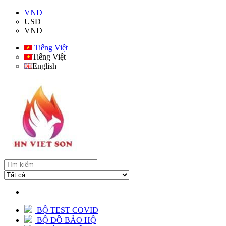
VND
USD
VND
Tiếng Việt
Tiếng Việt
English
BỘ TEST COVID
BỘ ĐỒ BẢO HỘ