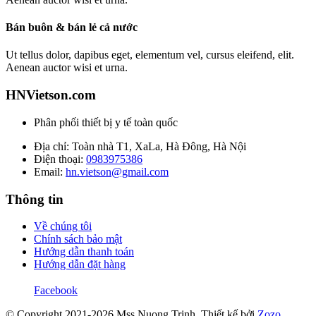
Bán buôn & bán lẻ cả nước
Ut tellus dolor, dapibus eget, elementum vel, cursus eleifend, elit.
Aenean auctor wisi et urna.
HNVietson.com
Phân phối thiết bị y tế toàn quốc
Địa chỉ: Toàn nhà T1, XaLa, Hà Đông, Hà Nội
Điện thoại:
0983975386
Email:
hn.vietson@gmail.com
Thông tin
Về chúng tôi
Chính sách bảo mật
Hướng dẫn thanh toán
Hướng dẫn đặt hàng
Facebook
© Copyright 2021-2026 Mss Nuong Trinh.
Thiết kế bởi
Zozo