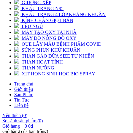
GIƯỜNG XẾP
KHẨU TRANG N95
KHẨU TRANG 4 LỚP KHÁNG KHUẨN
KÍNH CHẮN GIỌT BẮN
LỀU NGỦ
MÁY TẠO OXY TẠI NHÀ
MÁY ĐO NỒNG ĐỘ OXY
QUE LẤY MẪU BỆNH PHẨM COVID
SÚNG PHUN KHỬ KHUẨN
THAN GÁO DỪA SIZE TỰ NHIÊN
THAN HOẠT TÍNH
THAN NƯỚNG
XỊT HỌNG SINH HỌC BIO SPRAY
Trang chủ
Giới thiệu
Sản Phẩm
Tin Tức
Liên hệ
Yêu thích (
0
)
So sánh sản phẩm (
0
)
Giỏ hàng
0
0đ
Giỏ hàng của bạn trống!