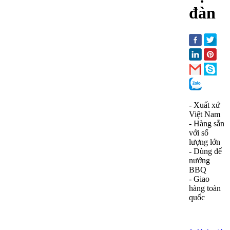
đàn
- Xuất xứ
Việt Nam
- Hàng sẵn
với số
lượng lớn
- Dùng để
nướng
BBQ
- Giao
hàng toàn
quốc