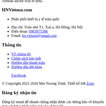
Aenean auctor wisi et urna.
HNVietson.com
Phân phối thiết bị y tế toàn quốc
Địa chỉ: Toàn nhà T1, XaLa, Hà Đông, Hà Nội
Điện thoại:
0983975386
Email:
hn.vietson@gmail.com
Thông tin
Về chúng tôi
Chính sách bảo mật
Hướng dẫn thanh toán
Hướng dẫn đặt hàng
Facebook
© Copyright 2021-2026 Mss Nuong Trinh.
Thiết kế bởi
Zozo
Đăng ký nhận tin
Đăng ký email để nhanh chóng nhận được các thông báo về khuyến