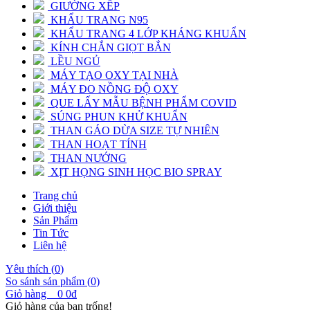
GIƯỜNG XẾP
KHẨU TRANG N95
KHẨU TRANG 4 LỚP KHÁNG KHUẨN
KÍNH CHẮN GIỌT BẮN
LỀU NGỦ
MÁY TẠO OXY TẠI NHÀ
MÁY ĐO NỒNG ĐỘ OXY
QUE LẤY MẪU BỆNH PHẨM COVID
SÚNG PHUN KHỬ KHUẨN
THAN GÁO DỪA SIZE TỰ NHIÊN
THAN HOẠT TÍNH
THAN NƯỚNG
XỊT HỌNG SINH HỌC BIO SPRAY
Trang chủ
Giới thiệu
Sản Phẩm
Tin Tức
Liên hệ
Yêu thích (
0
)
So sánh sản phẩm (
0
)
Giỏ hàng
0
0đ
Giỏ hàng của bạn trống!