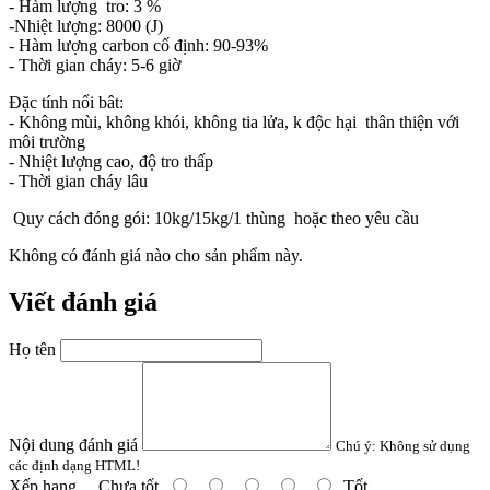
- Hàm lượng tro: 3 %
-Nhiệt lượng: 8000 (J)
- Hàm lượng carbon cố định: 90-93%
- Thời gian cháy: 5-6 giờ
Đặc tính nổi bât:
- Không mùi, không khói, không tia lửa, k độc hại thân thiện với
môi trường
- Nhiệt lượng cao, độ tro thấp
- Thời gian cháy lâu
Quy cách đóng gói: 10kg/15kg/1 thùng hoặc theo yêu cầu
Không có đánh giá nào cho sản phẩm này.
Viết đánh giá
Họ tên
Nội dung đánh giá
Chú ý:
Không sử dụng
các định dạng HTML!
Xếp hạng
Chưa tốt
Tốt