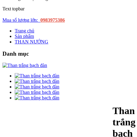
Text topbar
Mua số lượng lớn:
0983975386
Trang chủ
Sản phẩm
THAN NƯỚNG
Danh mục
Than
trắng
bạch