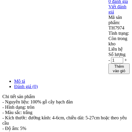
0 đánh giá
Viết đánh
giá
Mã sản
phẩm:
TH7974
Tình trạng:
Còn trong
kho
Liên hệ
Số lượng
-
+
Thêm
vào giỏ
Mô tả
Đánh giá (0)
Chi tiết sản phẩm
- Nguyên liệu: 100% gỗ cây bạch đàn
- Hình dạng: tròn
- Màu sắc: trắng
- Kích thước: đường kính: 4-6cm, chiều dài: 5-27cm hoặc theo yêu
cầu
- Độ ẩm: 5%