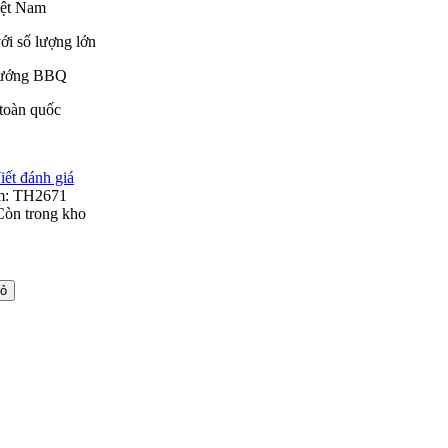
iệt Nam
ới số lượng lớn
nướng BBQ
 toàn quốc
iết đánh giá
m:
TH2671
Còn trong kho
iỏ