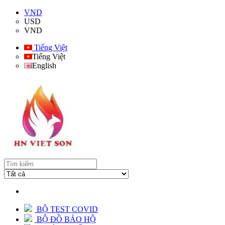
VND
USD
VND
Tiếng Việt
Tiếng Việt
English
BỘ TEST COVID
BỘ ĐỒ BẢO HỘ