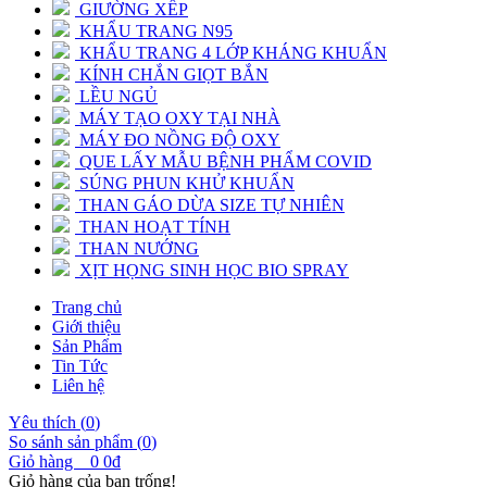
GIƯỜNG XẾP
KHẨU TRANG N95
KHẨU TRANG 4 LỚP KHÁNG KHUẨN
KÍNH CHẮN GIỌT BẮN
LỀU NGỦ
MÁY TẠO OXY TẠI NHÀ
MÁY ĐO NỒNG ĐỘ OXY
QUE LẤY MẪU BỆNH PHẨM COVID
SÚNG PHUN KHỬ KHUẨN
THAN GÁO DỪA SIZE TỰ NHIÊN
THAN HOẠT TÍNH
THAN NƯỚNG
XỊT HỌNG SINH HỌC BIO SPRAY
Trang chủ
Giới thiệu
Sản Phẩm
Tin Tức
Liên hệ
Yêu thích (
0
)
So sánh sản phẩm (
0
)
Giỏ hàng
0
0đ
Giỏ hàng của bạn trống!