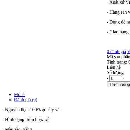
- Xuất xứ V
- Hàng sẵn v
- Dùng để 
- Giao hàng
0 đánh giá
V
Mã sản phẩ
Tình trạng:
Liên hệ
Số lượng
-
+
Thêm vào g
Mô tả
Đánh giá (0)
- Nguyên liệu: 100% gỗ cây vải
- Hình dạng: tròn hoặc xẻ
- Màu sắc: trắng