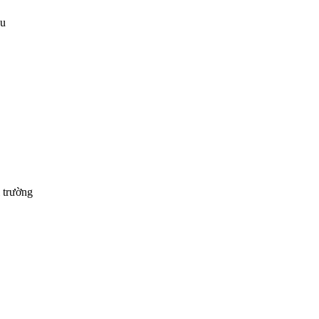
ầu
i trường