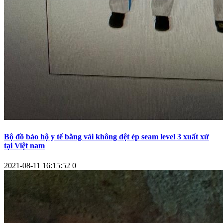
Bộ đồ bảo hộ y tế bằng vải không dệt ép seam level 3 xuất xứ
tại Việt nam
2021-08-11 16:15:52
0