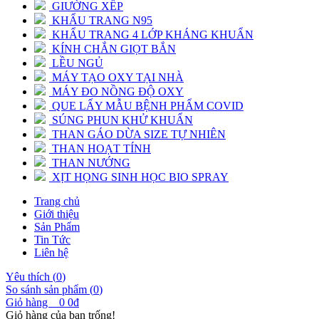
GIƯỜNG XẾP
KHẨU TRANG N95
KHẨU TRANG 4 LỚP KHÁNG KHUẨN
KÍNH CHẮN GIỌT BẮN
LỀU NGỦ
MÁY TẠO OXY TẠI NHÀ
MÁY ĐO NỒNG ĐỘ OXY
QUE LẤY MẪU BỆNH PHẨM COVID
SÚNG PHUN KHỬ KHUẨN
THAN GÁO DỪA SIZE TỰ NHIÊN
THAN HOẠT TÍNH
THAN NƯỚNG
XỊT HỌNG SINH HỌC BIO SPRAY
Trang chủ
Giới thiệu
Sản Phẩm
Tin Tức
Liên hệ
Yêu thích (
0
)
So sánh sản phẩm (
0
)
Giỏ hàng
0
0đ
Giỏ hàng của bạn trống!