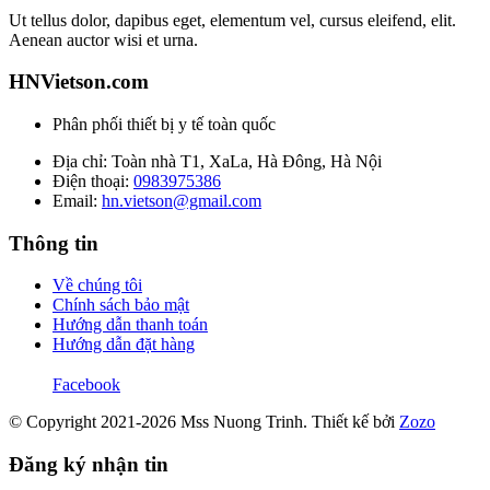
Ut tellus dolor, dapibus eget, elementum vel, cursus eleifend, elit.
Aenean auctor wisi et urna.
HNVietson.com
Phân phối thiết bị y tế toàn quốc
Địa chỉ: Toàn nhà T1, XaLa, Hà Đông, Hà Nội
Điện thoại:
0983975386
Email:
hn.vietson@gmail.com
Thông tin
Về chúng tôi
Chính sách bảo mật
Hướng dẫn thanh toán
Hướng dẫn đặt hàng
Facebook
© Copyright 2021-2026 Mss Nuong Trinh.
Thiết kế bởi
Zozo
Đăng ký nhận tin