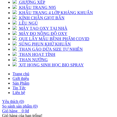
GIƯỜNG XẾP
KHẨU TRANG N95
KHẨU TRANG 4 LỚP KHÁNG KHUẨN
KÍNH CHẮN GIỌT BẮN
LỀU NGỦ
MÁY TẠO OXY TẠI NHÀ
MÁY ĐO NỒNG ĐỘ OXY
QUE LẤY MẪU BỆNH PHẨM COVID
SÚNG PHUN KHỬ KHUẨN
THAN GÁO DỪA SIZE TỰ NHIÊN
THAN HOẠT TÍNH
THAN NƯỚNG
XỊT HỌNG SINH HỌC BIO SPRAY
Trang chủ
Giới thiệu
Sản Phẩm
Tin Tức
Liên hệ
Yêu thích (
0
)
So sánh sản phẩm (
0
)
Giỏ hàng
0
0đ
Giỏ hàng của bạn trống!