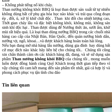
khỏe
– Không phát tiếng nổ khi cháy.
Than nướng không khói BBQ là loại than được sản xuất từ tự nhiên
không dùng bất cứ phụ gia hóa học nào khác và trải qua công đoạn
ép , đốt, ủ, xử lý khử chất độc . Than khi đốt cho nhiệt lượng cao,
Thời gian cháy lâu và đặc biệt không khói, không mùi, không sản
sinh khí độc hại . Than được dùng để Nướng thức ăn, sưởi ấm, khử
mùi rất hiệu quả. Là loại than dùng nướng BBQ trong các chuỗi nhà
hàng cao cấp của Nhật Bản, Hàn Quốc, đến quán nướng bình dân,
nướng vịt, ngô, khoai…và được khách hàng hoàn toàn hài lòng.
Nếu bạn đang mở nhà hàng lẩu nướng, dùng gia đình hay dùng bất
cứ mục đích nào khác hãy liên hệ cho chúng tôi.. Chúng tôi cũng
xin chân thành cảm ơn các khách hàng đã, đang, và sẽ sử dụng sản
phẩm
Than nướng không khói BBQ
của chúng tôi , mong muốn
luôn được đồng hành cùng Quý Khách trong thời gian tiếp theo vì
vậy chúng tôi cam kết mang đến sản phẩm tốt nhất, giá cả hợp lý và
phong cách phục vụ tận tình chu đáo
Tin liên quan