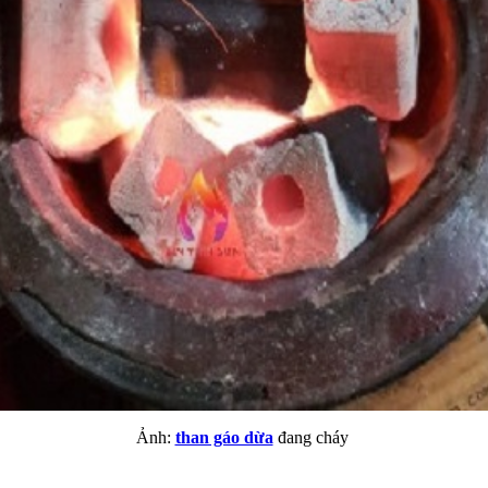
Ảnh:
than gáo dừa
đang cháy