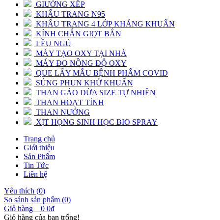
GIƯỜNG XẾP
KHẨU TRANG N95
KHẨU TRANG 4 LỚP KHÁNG KHUẨN
KÍNH CHẮN GIỌT BẮN
LỀU NGỦ
MÁY TẠO OXY TẠI NHÀ
MÁY ĐO NỒNG ĐỘ OXY
QUE LẤY MẪU BỆNH PHẨM COVID
SÚNG PHUN KHỬ KHUẨN
THAN GÁO DỪA SIZE TỰ NHIÊN
THAN HOẠT TÍNH
THAN NƯỚNG
XỊT HỌNG SINH HỌC BIO SPRAY
Trang chủ
Giới thiệu
Sản Phẩm
Tin Tức
Liên hệ
Yêu thích (
0
)
So sánh sản phẩm (
0
)
Giỏ hàng
0
0đ
Giỏ hàng của bạn trống!