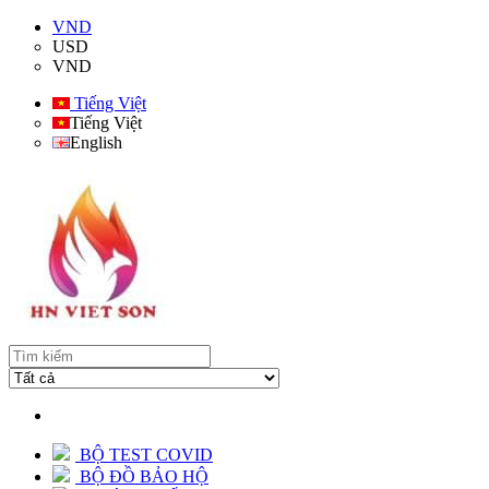
VND
USD
VND
Tiếng Việt
Tiếng Việt
English
BỘ TEST COVID
BỘ ĐỒ BẢO HỘ