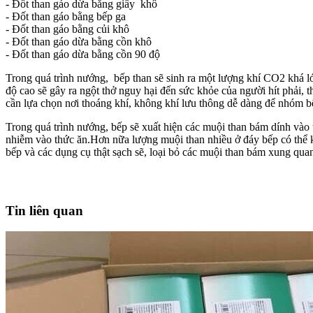
- Đốt than gáo dừa bằng giấy khô
- Đốt than gáo bằng bếp ga
- Đốt than gáo bằng củi khô
- Đốt than gáo dừa bằng cồn khô
- Đốt than gáo dừa bằng cồn 90 độ
Trong quá trình nướng, bếp than sẽ sinh ra một lượng khí CO2 khá lớ
độ cao sẽ gây ra ngột thở nguy hại đến sức khỏe của người hít phải,
cần lựa chọn nơi thoáng khí, không khí lưu thông dễ dàng để nhóm b
Trong quá trình nướng, bếp sẽ xuất hiện các muội than bám dính vào
nhiễm vào thức ăn.Hơn nữa lượng muội than nhiều ở đáy bếp có thể kh
bếp và các dụng cụ thật sạch sẽ, loại bỏ các muội than bám xung qua
Tin liên quan