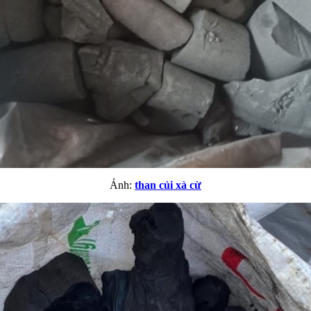
Ảnh:
than củi xà cừ