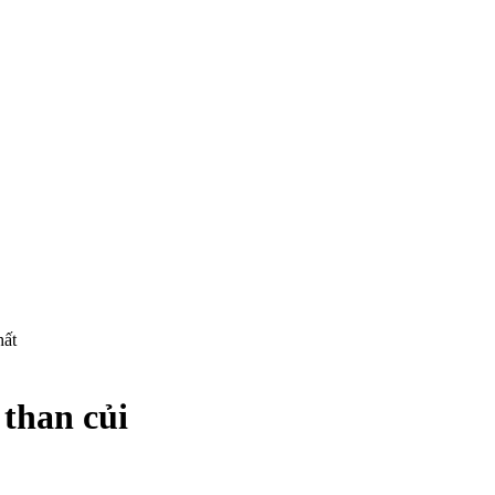
hất
than củi