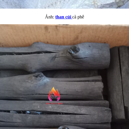
Ảnh:
than củi
cà phê