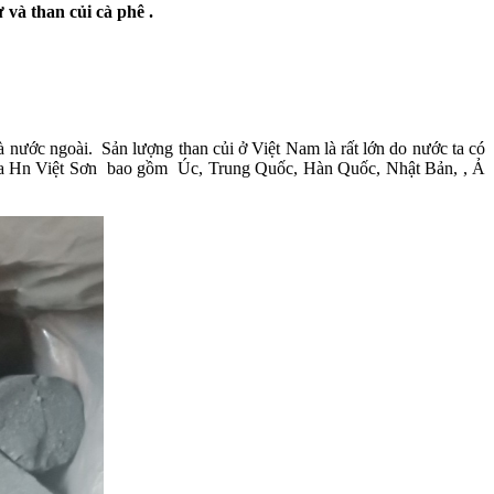
 và than củi cà phê .
 nước ngoài. Sản lượng than củi ở Việt Nam là rất lớn do nước ta có
ủi của Hn Việt Sơn bao gồm Úc, Trung Quốc, Hàn Quốc, Nhật Bản, , Ả