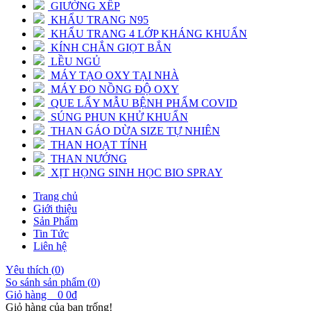
GIƯỜNG XẾP
KHẨU TRANG N95
KHẨU TRANG 4 LỚP KHÁNG KHUẨN
KÍNH CHẮN GIỌT BẮN
LỀU NGỦ
MÁY TẠO OXY TẠI NHÀ
MÁY ĐO NỒNG ĐỘ OXY
QUE LẤY MẪU BỆNH PHẨM COVID
SÚNG PHUN KHỬ KHUẨN
THAN GÁO DỪA SIZE TỰ NHIÊN
THAN HOẠT TÍNH
THAN NƯỚNG
XỊT HỌNG SINH HỌC BIO SPRAY
Trang chủ
Giới thiệu
Sản Phẩm
Tin Tức
Liên hệ
Yêu thích (
0
)
So sánh sản phẩm (
0
)
Giỏ hàng
0
0đ
Giỏ hàng của bạn trống!