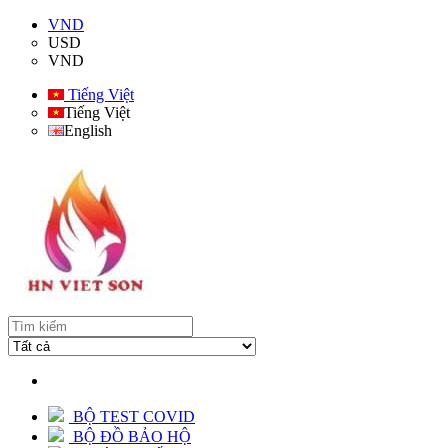
VND
USD
VND
Tiếng Việt
Tiếng Việt
English
BỘ TEST COVID
BỘ ĐỒ BẢO HỘ