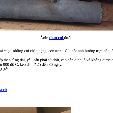
Ảnh:
than củi
đước
ải chọn những củi chắc nặng, còn tươi . Củi đốt ảnh hưởng trực tiếp tớ
ếp theo từng dải, yêu cầu phải sít chặt, cao đến đỉnh lò và không được 
ến 900 độ C, kéo dài từ 25 đến 30 ngày.
g gói.
xà cừ