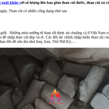
i xuất khẩu
v
ới số lượng lớn bao gồm than củi đước, than củi xà cừ
 ngày. Than củi có nhiều công dụng như sau
hế giới. Những món nướng từ than rất được ưa chuộng cả ở Việt Nam và
t Nam để nhập than củi đẹp và rẻ. Các đối tác chính nhập khẩu than c
han lớn để sửa ấm như Iraq, Iran, Thổ Nhĩ Kỳ,…