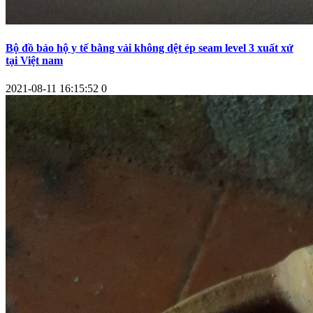
Bộ đồ bảo hộ y tế bằng vải không dệt ép seam level 3 xuất xứ
tại Việt nam
2021-08-11 16:15:52
0