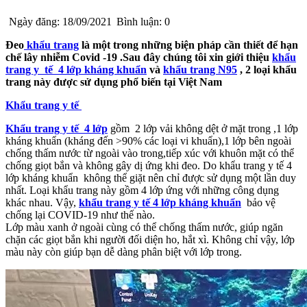
Ngày đăng: 18/09/2021
Bình luận: 0
Đeo
khẩu trang
là một trong những biện pháp cần thiết để hạn
chế lây nhiễm Covid -19 .Sau đây chúng tôi xin giới thiệu
khẩu
trang y tế 4 lớp kháng khuẩn
và
khẩu trang N95
, 2 loại khẩu
trang này được sử dụng phổ biến tại Việt Nam
Khẩu trang y tế
Khẩu trang y tế 4 lớp
gồm 2 lớp vải không dệt ở mặt trong ,1 lớp
kháng khuẩn (kháng đến >90% các loại vi khuẩn),1 lớp bên ngoài
chống thấm nước từ ngoài vào trong,tiếp xúc với khuôn mặt có thể
chống giọt bắn và không gây dị ứng khi đeo. Do khẩu trang y tế 4
lớp kháng khuẩn không thể giặt nên chỉ được sử dụng một lần duy
nhất. Loại khẩu trang này gồm 4 lớp ứng với những công dụng
khác nhau. Vậy,
khẩu trang y tế 4 lớp kháng khuẩn
bảo vệ
chống lại COVID-19 như thế nào.
Lớp màu xanh ở ngoài cùng có thể chống thấm nước, giúp ngăn
chặn các giọt bắn khi người đối diện ho, hắt xì. Không chỉ vậy, lớp
màu này còn giúp bạn dễ dàng phân biệt với lớp trong.