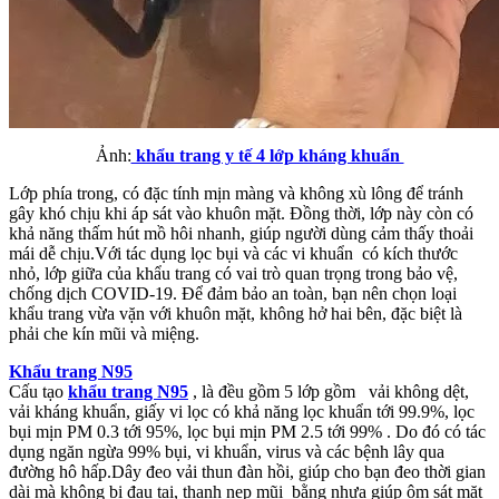
Ảnh:
khẩu trang y tế 4 lớp kháng khuẩn
Lớp phía trong, có đặc tính mịn màng và không xù lông để tránh
gây khó chịu khi áp sát vào khuôn mặt. Đồng thời, lớp này còn có
khả năng thấm hút mồ hôi nhanh, giúp người dùng cảm thấy thoải
mái dễ chịu.Với tác dụng lọc bụi và các vi khuẩn có kích thước
nhỏ, lớp giữa của khẩu trang có vai trò quan trọng trong bảo vệ,
chống dịch COVID-19. Để đảm bảo an toàn, bạn nên chọn loại
khẩu trang vừa vặn với khuôn mặt, không hở hai bên, đặc biệt là
phải che kín mũi và miệng.
Khẩu trang N95
Cấu tạo
khẩu trang N95
,
là đều gồm 5 lớp gồm vải không dệt,
vải kháng khuẩn, giấy vi lọc có khả năng lọc khuẩn tới 99.9%, lọc
bụi mịn PM 0.3 tới 95%, lọc bụi mịn PM 2.5 tới 99% . Do đó có tác
dụng ngăn ngừa 99% bụi, vi khuẩn, virus và các bệnh lây qua
đường hô hấp.Dây đeo vải thun đàn hồi, giúp cho bạn đeo thời gian
dài mà không bị đau tai, thanh nẹp mũi bằng nhựa giúp ôm sát mặt