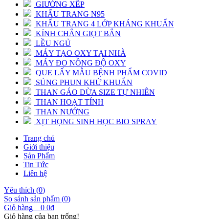
GIƯỜNG XẾP
KHẨU TRANG N95
KHẨU TRANG 4 LỚP KHÁNG KHUẨN
KÍNH CHẮN GIỌT BẮN
LỀU NGỦ
MÁY TẠO OXY TẠI NHÀ
MÁY ĐO NỒNG ĐỘ OXY
QUE LẤY MẪU BỆNH PHẨM COVID
SÚNG PHUN KHỬ KHUẨN
THAN GÁO DỪA SIZE TỰ NHIÊN
THAN HOẠT TÍNH
THAN NƯỚNG
XỊT HỌNG SINH HỌC BIO SPRAY
Trang chủ
Giới thiệu
Sản Phẩm
Tin Tức
Liên hệ
Yêu thích (
0
)
So sánh sản phẩm (
0
)
Giỏ hàng
0
0đ
Giỏ hàng của bạn trống!