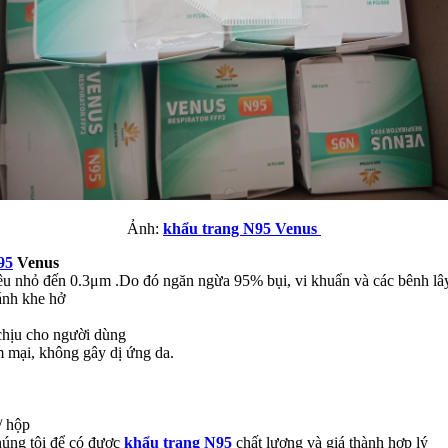
Ảnh:
khẩu trang N95 Venus
95
Venus
siêu nhỏ đến 0.3μm .Do đó ngăn ngừa 95% bụi, vi khuẩn và các bênh l
ránh khe hở
chịu cho người dùng
m mại, không gây dị ứng da.
/ hộp
húng tôi để có được
khẩu trang N95
chất lượng và giá thành hợp lý