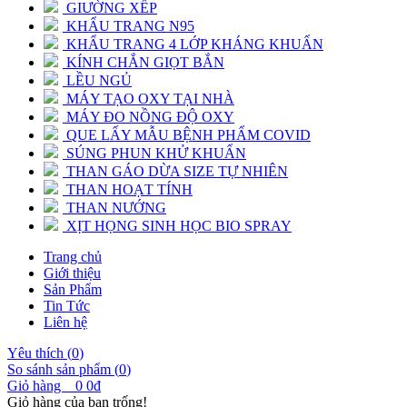
GIƯỜNG XẾP
KHẨU TRANG N95
KHẨU TRANG 4 LỚP KHÁNG KHUẨN
KÍNH CHẮN GIỌT BẮN
LỀU NGỦ
MÁY TẠO OXY TẠI NHÀ
MÁY ĐO NỒNG ĐỘ OXY
QUE LẤY MẪU BỆNH PHẨM COVID
SÚNG PHUN KHỬ KHUẨN
THAN GÁO DỪA SIZE TỰ NHIÊN
THAN HOẠT TÍNH
THAN NƯỚNG
XỊT HỌNG SINH HỌC BIO SPRAY
Trang chủ
Giới thiệu
Sản Phẩm
Tin Tức
Liên hệ
Yêu thích (
0
)
So sánh sản phẩm (
0
)
Giỏ hàng
0
0đ
Giỏ hàng của bạn trống!