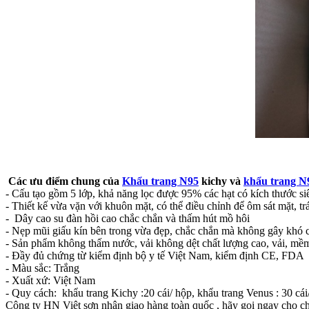
Các ưu điểm chung của
Khẩu trang N95
kichy và
khẩu trang N
- Cấu tạo gồm 5 lớp, khả năng lọc được 95% các hạt có kích thước 
- Thiết kế vừa vặn với khuôn mặt, có thể điều chỉnh để ôm sát mặt, t
- Dây cao su đàn hồi cao chắc chắn và thấm hút mồ hôi
- Nẹp mũi giấu kín bên trong vừa đẹp, chắc chắn mà không gây khó 
- Sản phẩm không thấm nước, vải không dệt chất lượng cao, vải, mề
- Đầy đủ chứng từ kiểm định bộ y tế Việt Nam, kiểm định CE, FDA
- Màu sắc: Trắng
- Xuất xứ: Việt Nam
- Quy cách: khẩu trang Kichy :20 cái/ hộp, khẩu trang Venus : 30 cái
Công ty HN Việt sơn nhận giao hàng toàn quốc , hãy gọi ngay cho c