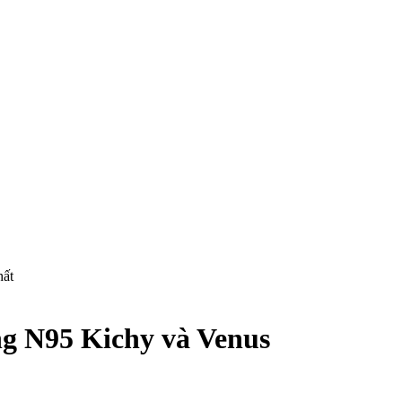
hất
ng N95 Kichy và Venus