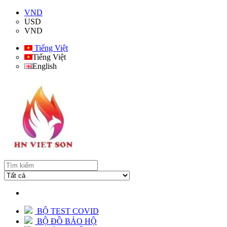
VND
USD
VND
Tiếng Việt
Tiếng Việt
English
BỘ TEST COVID
BỘ ĐỒ BẢO HỘ