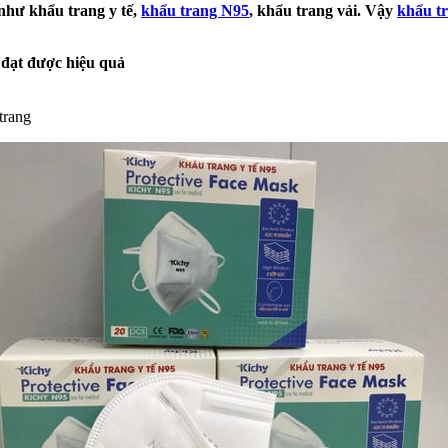
hư khẩu trang y tế,
khẩu trang N95
, khẩu trang vải. Vậy
khẩu t
 đạt được hiệu quả
trang