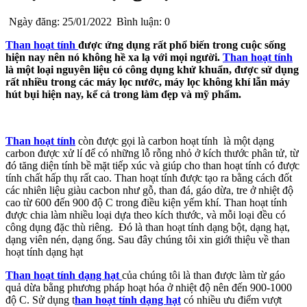
Ngày đăng: 25/01/2022
Bình luận: 0
Than hoạt tính
được ứng dụng rất phổ biến trong cuộc sống
hiện nay nên nó không hề xa lạ với mọi người.
Than hoạt tính
là một loại nguyên liệu có công dụng khử khuẩn, được sử dụng
rất nhiều trong các máy lọc nước, máy lọc không khí lẫn máy
hút bụi hiện nay, kể cả trong làm đẹp và mỹ phẩm.
Than hoạt tính
còn được gọi là carbon hoạt tính là một dạng
carbon được xử lí để có những lỗ rỗng nhỏ ở kích thước phân tử, từ
đó tăng diện tính bề mặt tiếp xúc và giúp cho than hoạt tính có được
tính chất hấp thụ rất cao. Than hoạt tính được tạo ra bằng cách đốt
các nhiên liệu giàu cacbon như gỗ, than đá, gáo dừa, tre ở nhiệt độ
cao từ 600 đến 900 độ C trong điều kiện yếm khí. Than hoạt tính
được chia làm nhiều loại dựa theo kích thước, và mỗi loại đều có
công dụng đặc thù riêng. Đó là than hoạt tính dạng bột, dạng hạt,
dạng viên nén, dạng ống. Sau đây chúng tôi xin giới thiệu về than
hoạt tính dạng hạt
Than hoạt tính dạng hạt
của chúng tôi là than được làm từ gáo
quả dừa bằng phương pháp hoạt hóa ở nhiệt độ nên đến 900-1000
độ C. Sử dụng
t
han hoạt tính dạng hạt
có nhiều ưu điểm vượt