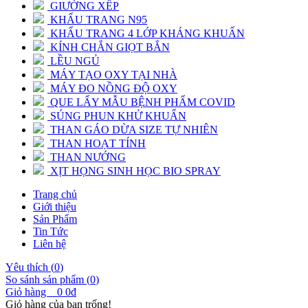
GIƯỜNG XẾP
KHẨU TRANG N95
KHẨU TRANG 4 LỚP KHÁNG KHUẨN
KÍNH CHẮN GIỌT BẮN
LỀU NGỦ
MÁY TẠO OXY TẠI NHÀ
MÁY ĐO NỒNG ĐỘ OXY
QUE LẤY MẪU BỆNH PHẨM COVID
SÚNG PHUN KHỬ KHUẨN
THAN GÁO DỪA SIZE TỰ NHIÊN
THAN HOẠT TÍNH
THAN NƯỚNG
XỊT HỌNG SINH HỌC BIO SPRAY
Trang chủ
Giới thiệu
Sản Phẩm
Tin Tức
Liên hệ
Yêu thích (
0
)
So sánh sản phẩm (
0
)
Giỏ hàng
0
0đ
Giỏ hàng của bạn trống!