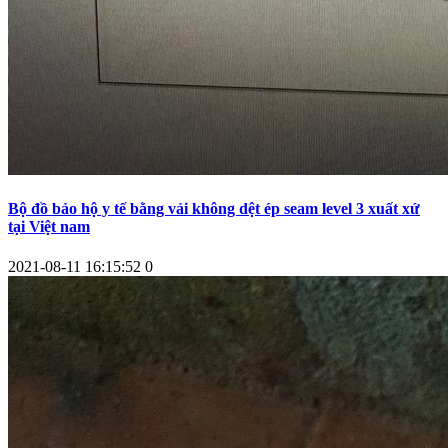
Bộ đồ bảo hộ y tế bằng vải không dệt ép seam level 3 xuất xứ
tại Việt nam
2021-08-11 16:15:52
0