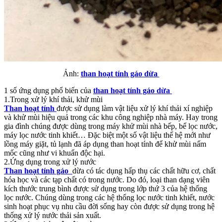
Ảnh:
than hoạt tính gáo dừa
1 số ứng dụng phổ biến của
than hoạt tính gáo dừa
1.Trong xử lý khí thải, khử mùi
Than hoạt tính
được sử dụng làm vật liệu xử lý khí thải xí nghiệp
và khử mùi hiệu quả trong các khu công nghiệp nhà máy. Hay trong
gia đình chúng được dùng trong máy khử mùi nhà bếp, bể lọc nước,
máy lọc nước tinh khiết… Đặc biệt một số vật liệu thế hệ mới như
lồng máy giặt, tủ lạnh đã áp dụng than hoạt tính để khử mùi nấm
mốc cũng như vi khuẩn độc hại.
2.Ứng dụng trong xử lý nước
Than hoạt tính gáo
dừa có tác dụng hấp thụ các chất hữu cơ, chất
hóa học và các tạp chất có trong nước. Do đó, loại than dạng viên
kích thước trung bình được sử dụng trong lớp thứ 3 của hệ thống
lọc nước. Chúng dùng trong các hệ thống lọc nước tinh khiết, nước
sinh hoạt phục vụ nhu cầu đời sống hay còn được sử dụng trong hệ
thống xử lý nước thải sản xuất.