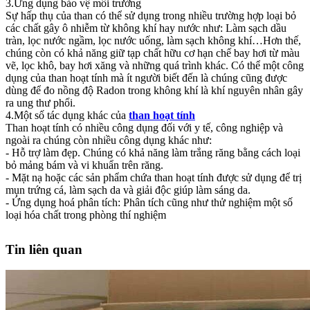
3.Ứng dụng bảo vệ môi trường
Sự hấp thụ của than có thể sử dụng trong nhiều trường hợp loại bỏ
các chất gây ô nhiễm từ không khí hay nước như: Làm sạch dầu
tràn, lọc nước ngầm, lọc nước uống, làm sạch không khí…Hơn thế,
chúng còn có khả năng giữ tạp chất hữu cơ hạn chế bay hơi từ màu
vẽ, lọc khô, bay hơi xăng và những quá trình khác. Có thể một công
dụng của than hoạt tính mà ít người biết đến là chúng cũng được
dùng để đo nồng độ Radon trong không khí là khí nguyên nhân gây
ra ung thư phổi.
4.Một số tác dụng khác của
than hoạt tính
Than hoạt tính có nhiều công dụng đối với y tế, công nghiệp và
ngoài ra chúng còn nhiều công dụng khác như:
- Hỗ trợ làm đẹp. Chúng có khả năng làm trắng răng bằng cách loại
bỏ mảng bám và vi khuẩn trên răng.
- Mặt nạ hoặc các sản phẩm chứa than hoạt tính được sử dụng để trị
mụn trứng cá, làm sạch da và giải độc giúp làm sáng da.
- Ứng dụng hoá phân tích: Phân tích cũng như thử nghiệm một số
loại hóa chất trong phòng thí nghiệm
Tin liên quan