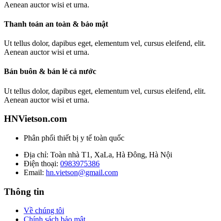
Aenean auctor wisi et urna.
Thanh toán an toàn & bảo mật
Ut tellus dolor, dapibus eget, elementum vel, cursus eleifend, elit.
Aenean auctor wisi et urna.
Bán buôn & bán lẻ cả nước
Ut tellus dolor, dapibus eget, elementum vel, cursus eleifend, elit.
Aenean auctor wisi et urna.
HNVietson.com
Phân phối thiết bị y tế toàn quốc
Địa chỉ: Toàn nhà T1, XaLa, Hà Đông, Hà Nội
Điện thoại:
0983975386
Email:
hn.vietson@gmail.com
Thông tin
Về chúng tôi
Chính sách bảo mật