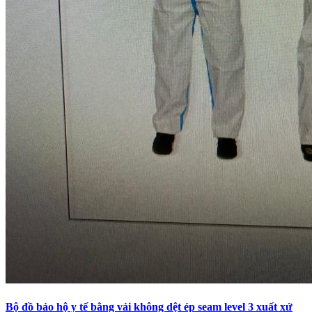
Bộ đồ bảo hộ y tế bằng vải không dệt ép seam level 3 xuất xứ