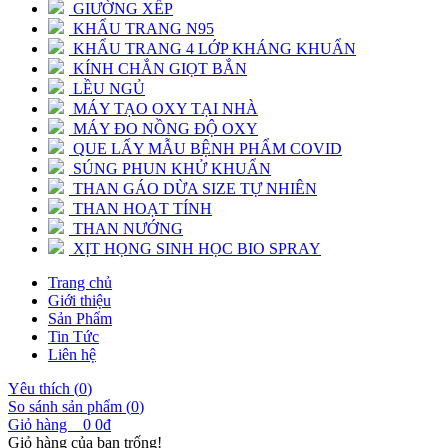
GIƯỜNG XẾP
KHẨU TRANG N95
KHẨU TRANG 4 LỚP KHÁNG KHUẨN
KÍNH CHẮN GIỌT BẮN
LỀU NGỦ
MÁY TẠO OXY TẠI NHÀ
MÁY ĐO NỒNG ĐỘ OXY
QUE LẤY MẪU BỆNH PHẨM COVID
SÚNG PHUN KHỬ KHUẨN
THAN GÁO DỪA SIZE TỰ NHIÊN
THAN HOẠT TÍNH
THAN NƯỚNG
XỊT HỌNG SINH HỌC BIO SPRAY
Trang chủ
Giới thiệu
Sản Phẩm
Tin Tức
Liên hệ
Yêu thích (
0
)
So sánh sản phẩm (
0
)
Giỏ hàng
0
0đ
Giỏ hàng của bạn trống!