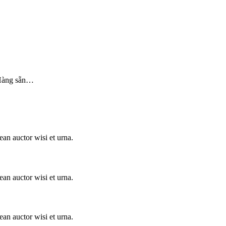
 Hàng sẵn…
ean auctor wisi et urna.
ean auctor wisi et urna.
ean auctor wisi et urna.