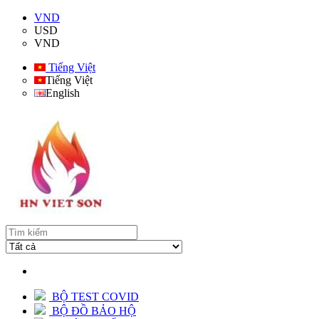
VND
USD
VND
Tiếng Việt
Tiếng Việt
English
BỘ TEST COVID
BỘ ĐỒ BẢO HỘ