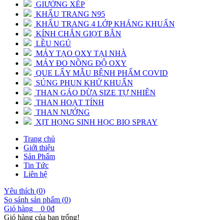
GIƯỜNG XẾP
KHẨU TRANG N95
KHẨU TRANG 4 LỚP KHÁNG KHUẨN
KÍNH CHẮN GIỌT BẮN
LỀU NGỦ
MÁY TẠO OXY TẠI NHÀ
MÁY ĐO NỒNG ĐỘ OXY
QUE LẤY MẪU BỆNH PHẨM COVID
SÚNG PHUN KHỬ KHUẨN
THAN GÁO DỪA SIZE TỰ NHIÊN
THAN HOẠT TÍNH
THAN NƯỚNG
XỊT HỌNG SINH HỌC BIO SPRAY
Trang chủ
Giới thiệu
Sản Phẩm
Tin Tức
Liên hệ
Yêu thích (
0
)
So sánh sản phẩm (
0
)
Giỏ hàng
0
0đ
Giỏ hàng của bạn trống!