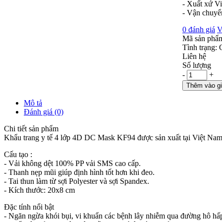
- Xuất xứ V
- Vận chuyể
0 đánh giá
V
Mã sản phẩ
Tình trạng:
Liên hệ
Số lượng
-
+
Thêm vào g
Mô tả
Đánh giá (0)
Chi tiết sản phẩm
Khẩu trang y tế 4 lớp 4D DC Mask KF94 được sản xuất tại Việt Nam
Cấu tạo :
- Vải không dệt 100% PP vải SMS cao cấp.
- Thanh nẹp mũi giúp định hình tốt hơn khi đeo.
- Tai thun làm từ sợi Polyester và sợi Spandex.
- Kích thước: 20x8 cm
Đặc tính nổi bật
- Ngăn ngừa khói bụi, vi khuẩn các bệnh lây nhiễm qua đường hô hấ