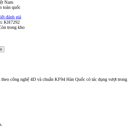
iệt Nam
n toàn quốc
iết đánh giá
m:
KH7292
Còn trong kho
iỏ
 theo công nghệ 4D và chuẩn KF94 Hàn Quốc có tác dụng vượt trong v
p.