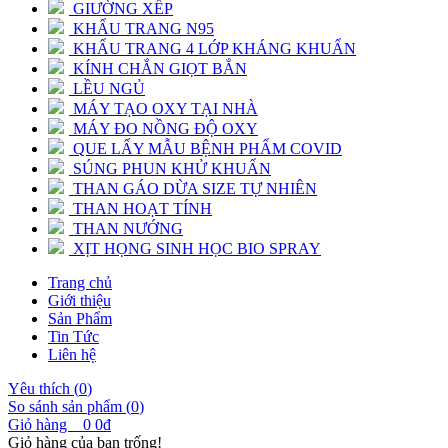
GIƯỜNG XẾP
KHẨU TRANG N95
KHẨU TRANG 4 LỚP KHÁNG KHUẨN
KÍNH CHẮN GIỌT BẮN
LỀU NGỦ
MÁY TẠO OXY TẠI NHÀ
MÁY ĐO NỒNG ĐỘ OXY
QUE LẤY MẪU BỆNH PHẨM COVID
SÚNG PHUN KHỬ KHUẨN
THAN GÁO DỪA SIZE TỰ NHIÊN
THAN HOẠT TÍNH
THAN NƯỚNG
XỊT HỌNG SINH HỌC BIO SPRAY
Trang chủ
Giới thiệu
Sản Phẩm
Tin Tức
Liên hệ
Yêu thích (
0
)
So sánh sản phẩm (
0
)
Giỏ hàng
0
0đ
Giỏ hàng của bạn trống!