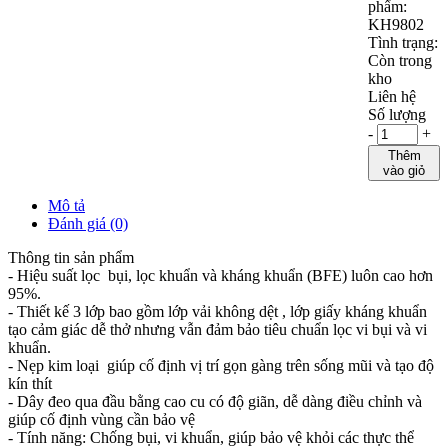
phẩm:
KH9802
Tình trạng:
Còn trong
kho
Liên hệ
Số lượng
-
+
Thêm
vào giỏ
Mô tả
Đánh giá (0)
Thông tin sản phẩm
- Hiệu suất lọc bụi, lọc khuẩn và kháng khuẩn (BFE) luôn cao hơn
95%.
- Thiết kế 3 lớp bao gồm lớp vải không dệt , lớp giấy kháng khuẩn
tạo cảm giác dễ thở nhưng vẫn đảm bảo tiêu chuẩn lọc vi bụi và vi
khuẩn.
- Nẹp kim loại giúp cố định vị trí gọn gàng trên sống mũi và tạo độ
kín thít
- Dây đeo qua đầu bằng cao cu có độ giãn, dễ dàng điều chỉnh và
giúp cố định vùng cần bảo vệ
- Tính năng: Chống bụi, vi khuẩn, giúp bảo vệ khỏi các thực thể