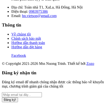
Địa chỉ: Toàn nhà T1, XaLa, Hà Đông, Hà Nội
Điện thoại:
0983975386
Email:
hn.vietson@gmail.com
Thông tin
Về chúng tôi
Chính sách bảo mật
Hướng dẫn thanh toán
Hướng dẫn đặt hàng
Facebook
© Copyright 2021-2026 Mss Nuong Trinh.
Thiết kế bởi
Zozo
Đăng ký nhận tin
Đăng ký email để nhanh chóng nhận được các thông báo về khuyến
mại, chương trình giảm giá của chúng tôi
Đăng ký!