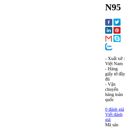
N95
- Xuất xứ :
Việt Nam
- Hàng
giấy tờ đầy
đủ
- Vận
chuyển
hàng toàn
quốc
0 đánh giá
Viết đánh
giá
Mã sản