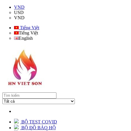
VND
USD
VND
Tiếng Việt
Tiếng Việt
English
BỘ TEST COVID
BỘ ĐỒ BẢO HỘ