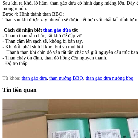
Sau khi ra khỏi lò hầm, than gáo dừa có hình dạng miếng lớn. Đây 
mong muốn.
Bước 4: Hình thành than BBQ:
Than sau khi được xay nhuyễn sẽ được kết hợp với chất kết dính tự
Cách để nhận biết
than gáo dừa
tốt
- Thanh than rắn chắc, rất khó để đập vỡ.
- Than cầm lên sạch sẽ, không bị bẩn tay.
- Khi đốt phát sinh ít khói bụi và mùi hôi
- Thanh than khi chín đỏ vẫn rất rắn chắc và giữ nguyên cấu trúc ban
- Than cháy ổn định, than đỏ hồng đều nguyên thanh.
- Độ tro thấp.
Từ khóa:
than gáo dừa
,
than nướng BBQ
,
than gáo dừa nướng bbq
Tin liên quan