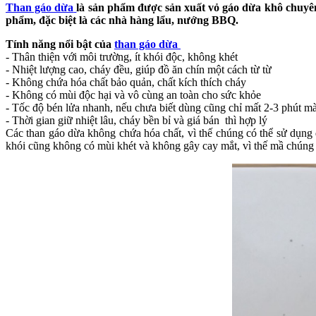
Than gáo dừa
là sản phẩm được sản xuất vỏ gáo dừa khô chuyê
phẩm, đặc biệt là các nhà hàng lẩu, nướng BBQ.
Tính năng nổi bật của
than gáo dừa
- Thân thiện với môi trường, ít khói độc, không khét
- Nhiệt lượng cao, cháy đều, giúp đồ ăn chín một cách từ từ
- Không chứa hóa chất bảo quản, chất kích thích cháy
- Không có mùi độc hại và vô cùng an toàn cho sức khỏe
- Tốc độ bén lửa nhanh, nếu chưa biết dùng cũng chỉ mất 2-3 phút mà
- Thời gian giữ nhiệt lâu, cháy bền bỉ và giá bán thì hợp lý
Các than gáo dừa không chứa hóa chất, vì thế chúng có thể sử dụng 
khói cũng không có mùi khét và không gây cay mắt, vì thế mầ chúng