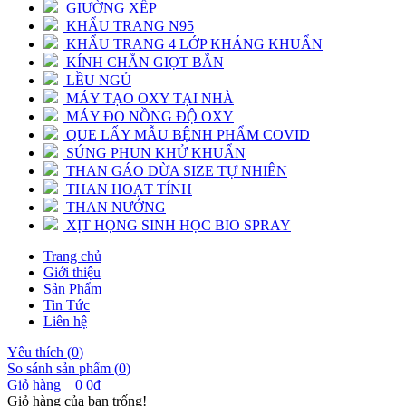
GIƯỜNG XẾP
KHẨU TRANG N95
KHẨU TRANG 4 LỚP KHÁNG KHUẨN
KÍNH CHẮN GIỌT BẮN
LỀU NGỦ
MÁY TẠO OXY TẠI NHÀ
MÁY ĐO NỒNG ĐỘ OXY
QUE LẤY MẪU BỆNH PHẨM COVID
SÚNG PHUN KHỬ KHUẨN
THAN GÁO DỪA SIZE TỰ NHIÊN
THAN HOẠT TÍNH
THAN NƯỚNG
XỊT HỌNG SINH HỌC BIO SPRAY
Trang chủ
Giới thiệu
Sản Phẩm
Tin Tức
Liên hệ
Yêu thích (
0
)
So sánh sản phẩm (
0
)
Giỏ hàng
0
0đ
Giỏ hàng của bạn trống!