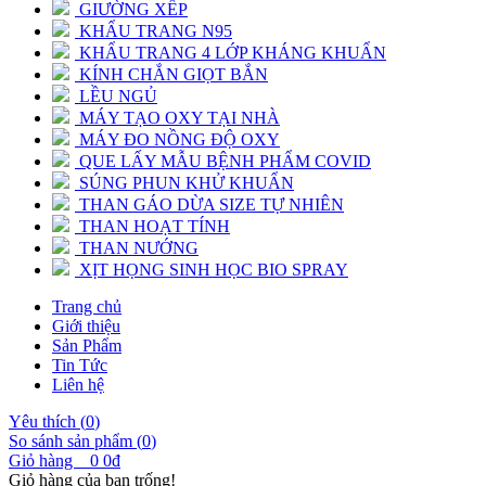
GIƯỜNG XẾP
KHẨU TRANG N95
KHẨU TRANG 4 LỚP KHÁNG KHUẨN
KÍNH CHẮN GIỌT BẮN
LỀU NGỦ
MÁY TẠO OXY TẠI NHÀ
MÁY ĐO NỒNG ĐỘ OXY
QUE LẤY MẪU BỆNH PHẨM COVID
SÚNG PHUN KHỬ KHUẨN
THAN GÁO DỪA SIZE TỰ NHIÊN
THAN HOẠT TÍNH
THAN NƯỚNG
XỊT HỌNG SINH HỌC BIO SPRAY
Trang chủ
Giới thiệu
Sản Phẩm
Tin Tức
Liên hệ
Yêu thích (
0
)
So sánh sản phẩm (
0
)
Giỏ hàng
0
0đ
Giỏ hàng của bạn trống!