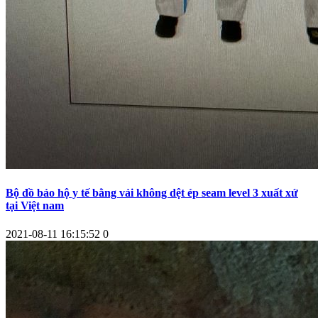
Bộ đồ bảo hộ y tế bằng vải không dệt ép seam level 3 xuất xứ
tại Việt nam
2021-08-11 16:15:52
0