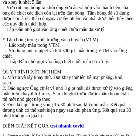
và xoay ít nhất 5 lần
- Vừa rút tăm bông ra khỏi ống vừa ấn và bóp vào thành bên của
ống để chiết các dịch còn lại trên tăm bông. Tăm bông đã sử dụng
được coi là rác thải có nguy cơ lây nhiễm và phải được tiêu hủy theo
các quy định thích hợp.
- Lắp Đầu nhỏ giọt vào ống chiết chứa mẫu đã xử lý.
* Tăm bông trong môi trường vận chuyển (VTM)
- Lắc xoáy mẫu trong VTM.
- Sử dụng micro pipet và hút 300 µL mẫu trong VTM vào Ống
chiết.
- Lắp Đầu nhỏ giọt vào ống chiết chứa mẫu đã xử lý.
QUY TRÌNH XÉT NGHIỆM
1. Mở túi và lấy khay thử. Đặt khay thử lên bề mặt phẳng, khô,
sạch.
2. Đảo ngược Ống chiết và nhỏ 3 giọt mẫu đã được xử lý vào giếng
mẫu trên khay thử.Lưu ý: Sau khi giọt trước được thấm hoàn toàn
thì mới nhỏ giọt tiếp theo.
3. Đọc kết quả trong vòng 15-30 phút sau khi nhỏ mẫu. Kết quả
dương tính có thể xuất hiện ngay sau khi phản ứng. Kết quả sau 30
phút không có giá trị.
DIỄN GIẢI KẾT QUẢ
test nhanh covid