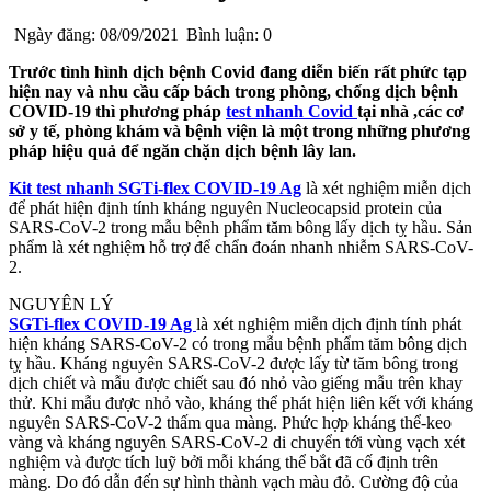
Ngày đăng: 08/09/2021
Bình luận: 0
Trước tình hình dịch bệnh Covid đang diễn biến rất phức tạp
hiện nay và nhu cầu cấp bách trong phòng, chống dịch bệnh
COVID-19 thì phương pháp
test nhanh Covid
tại nhà ,các cơ
sở y tế, phòng khám và bệnh viện là một trong những phương
pháp hiệu quả để ngăn chặn dịch bệnh lây lan.
Kit test nhanh SGTi-flex COVID-19 Ag
là xét nghiệm miễn dịch
để phát hiện định tính kháng nguyên Nucleocapsid protein của
SARS-CoV-2 trong mẫu bệnh phẩm tăm bông lấy dịch tỵ hầu. Sản
phẩm là xét nghiệm hỗ trợ để chẩn đoán nhanh nhiễm SARS-CoV-
2.
NGUYÊN LÝ
SGTi-flex COVID-19 Ag
là xét nghiệm miễn dịch định tính phát
hiện kháng SARS-CoV-2 có trong mẫu bệnh phẩm tăm bông dịch
tỵ hầu. Kháng nguyên SARS-CoV-2 được lấy từ tăm bông trong
dịch chiết và mẫu được chiết sau đó nhỏ vào giếng mẫu trên khay
thử. Khi mẫu được nhỏ vào, kháng thể phát hiện liên kết với kháng
nguyên SARS-CoV-2 thấm qua màng. Phức hợp kháng thể-keo
vàng và kháng nguyên SARS-CoV-2 di chuyển tới vùng vạch xét
nghiệm và được tích luỹ bởi mỗi kháng thể bắt đã cố định trên
màng. Do đó dẫn đến sự hình thành vạch màu đỏ. Cường độ của