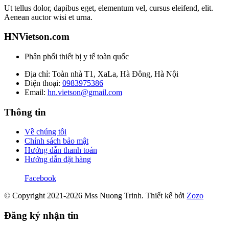
Ut tellus dolor, dapibus eget, elementum vel, cursus eleifend, elit.
Aenean auctor wisi et urna.
HNVietson.com
Phân phối thiết bị y tế toàn quốc
Địa chỉ: Toàn nhà T1, XaLa, Hà Đông, Hà Nội
Điện thoại:
0983975386
Email:
hn.vietson@gmail.com
Thông tin
Về chúng tôi
Chính sách bảo mật
Hướng dẫn thanh toán
Hướng dẫn đặt hàng
Facebook
© Copyright 2021-2026 Mss Nuong Trinh.
Thiết kế bởi
Zozo
Đăng ký nhận tin