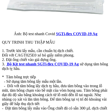
Ảnh: Bộ test nhanh Covid
SGTi-flex COVID-19 Ag
QUY TRINH THU THẬP MẪU
1. Trước khi lấy mẫu, cần chuẩn bị dịch chiết.
Đối với CAGT025E0 xé bỏ giấy niêm phong.
2. Đặt ống chiết vào giá đựng ống.
3.
Bộ Kit test nhanh SGTi-flex COVID-19 Ag
sử dụng tăm bông
dịch tỵ hầu.
* Tăm bông trực tiếp
- Sử dụng tăm bông lấy mẫu một lần.
- Đối với tăm bông lấy dịch tỵ hầu, đưa tăm bông vào trong lỗ
mũi, tăm bông chạm vào bề mặt của vòm họng sau. Tăm bông phải
đạt đủ độ sâu bằng khoảng cách từ lỗ mũi đến lỗ tai ngoài. Nhẹ
nhàng cọ xát và lăn tăm bông. Để tăm bông tại vị trí đó khoảng vài
giây để hấp thụ dịch tiết
- Đặt tăm bông lấy mẫu vào Ống chiết đã có sẵn 300 µL dịch chiết