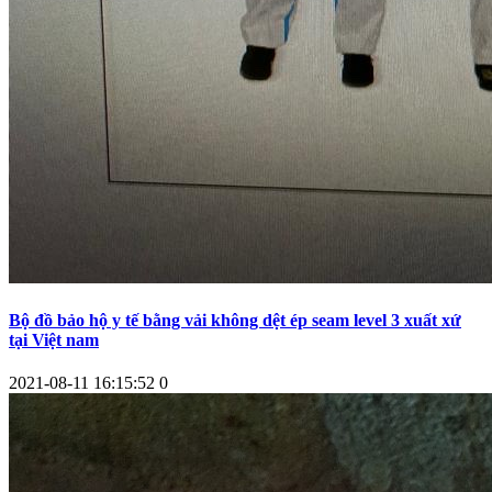
Bộ đồ bảo hộ y tế bằng vải không dệt ép seam level 3 xuất xứ
tại Việt nam
2021-08-11 16:15:52
0