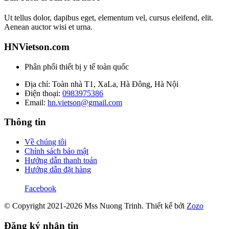
Ut tellus dolor, dapibus eget, elementum vel, cursus eleifend, elit.
Aenean auctor wisi et urna.
HNVietson.com
Phân phối thiết bị y tế toàn quốc
Địa chỉ: Toàn nhà T1, XaLa, Hà Đông, Hà Nội
Điện thoại:
0983975386
Email:
hn.vietson@gmail.com
Thông tin
Về chúng tôi
Chính sách bảo mật
Hướng dẫn thanh toán
Hướng dẫn đặt hàng
Facebook
© Copyright 2021-2026 Mss Nuong Trinh.
Thiết kế bởi
Zozo
Đăng ký nhận tin