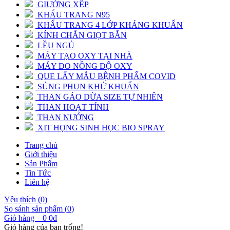
GIƯỜNG XẾP
KHẨU TRANG N95
KHẨU TRANG 4 LỚP KHÁNG KHUẨN
KÍNH CHẮN GIỌT BẮN
LỀU NGỦ
MÁY TẠO OXY TẠI NHÀ
MÁY ĐO NỒNG ĐỘ OXY
QUE LẤY MẪU BỆNH PHẨM COVID
SÚNG PHUN KHỬ KHUẨN
THAN GÁO DỪA SIZE TỰ NHIÊN
THAN HOẠT TÍNH
THAN NƯỚNG
XỊT HỌNG SINH HỌC BIO SPRAY
Trang chủ
Giới thiệu
Sản Phẩm
Tin Tức
Liên hệ
Yêu thích (
0
)
So sánh sản phẩm (
0
)
Giỏ hàng
0
0đ
Giỏ hàng của bạn trống!