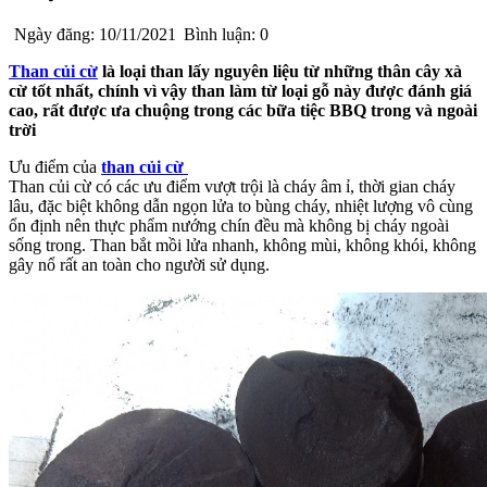
Ngày đăng: 10/11/2021
Bình luận: 0
Than củi cừ
là loại than lấy nguyên liệu từ những thân cây xà
cừ tốt nhất, chính vì vậy than làm từ loại gỗ này được đánh giá
cao, rất được ưa chuộng trong các bữa tiệc BBQ trong và ngoài
trời
Ưu điểm của
than củi cừ
Than củi cừ có các ưu điểm vượt trội là cháy âm ỉ, thời gian cháy
lâu, đặc biệt không dẫn ngọn lửa to bùng cháy, nhiệt lượng vô cùng
ổn định nên thực phẩm nướng chín đều mà không bị cháy ngoài
sống trong. Than bắt mồi lửa nhanh, không mùi, không khói, không
gây nổ rất an toàn cho người sử dụng.