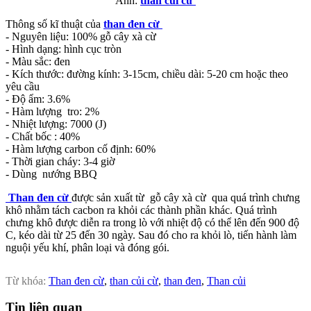
Ảnh:
than củi cừ
Thông số kĩ thuật của
than đen cừ
- Nguyên liệu: 100% gỗ cây xà cừ
- Hình dạng: hình cục tròn
- Màu sắc: đen
- Kích thước: đường kính: 3-15cm, chiều dài: 5-20 cm hoặc theo
yêu cầu
- Độ ẩm: 3.6%
- Hàm lượng tro: 2%
- Nhiệt lượng: 7000 (J)
- Chất bốc : 40%
- Hàm lượng carbon cố định: 60%
- Thời gian cháy: 3-4 giờ
- Dùng nướng BBQ
Than đen cừ
được sản xuất từ gỗ cây xà cừ qua quá trình chưng
khô nhằm tách cacbon ra khỏi các thành phần khác. Quá trình
chưng khô được diễn ra trong lò với nhiệt độ có thể lên đến 900 độ
C, kéo dài từ 25 đến 30 ngày. Sau đó cho ra khỏi lò, tiến hành làm
nguội yếu khí, phân loại và đóng gói.
Từ khóa:
Than đen cừ
,
than củi cừ
,
than đen
,
Than củi
Tin liên quan