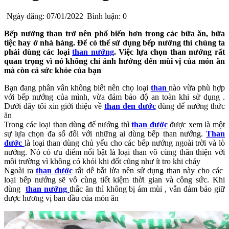
Ngày đăng: 07/01/2022
Bình luận: 0
Bếp nướng than trở nên phổ biến hơn trong các bữa ăn, bữa
tiệc hay ở nhà hàng. Để có thế sử dụng bếp nướng thì chúng ta
phải dùng các loại
than nướng
. Việc lựa chọn than nướng rất
quan trọng vì nó không chỉ ảnh hưởng đến mùi vị của món ăn
mà còn cả sức khỏe của bạn
Bạn đang phân vân không biết nên chọ loại
than
nào vừa phù hợp
với bếp nướng của mình, vừa đảm bảo độ an toàn khi sử dụng .
Dưới đây tôi xin giới thiệu về
than đen đước
dùng để nướng thức
ăn
Trong các loại than dùng để nướng thì
than đước
được xem là một
sự lựa chọn đa số đối với những ai dùng bếp than nướng.
Than
đước
là loại than dùng chủ yếu cho các bếp nướng ngoài trời và lò
nướng. Nó có ưu điểm nổi bật là loại than vô cùng thân thiện với
môi trường vì không có khói khi đốt cũng như ít tro khi cháy
Ngoài ra
than đước
rất dễ bắt lửa nên sử dụng than này cho các
loại bếp nướng sẽ vô cùng tiết kiệm thời gian và công sức. Khi
dùng
than nướng
thắc ăn thì không bị ám mùi , vẫn đảm bảo giữ
được hương vị ban đầu của món ăn