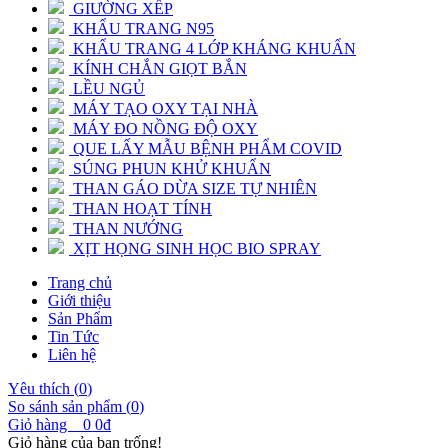
GIƯỜNG XẾP
KHẨU TRANG N95
KHẨU TRANG 4 LỚP KHÁNG KHUẨN
KÍNH CHẮN GIỌT BẮN
LỀU NGỦ
MÁY TẠO OXY TẠI NHÀ
MÁY ĐO NỒNG ĐỘ OXY
QUE LẤY MẪU BỆNH PHẨM COVID
SÚNG PHUN KHỬ KHUẨN
THAN GÁO DỪA SIZE TỰ NHIÊN
THAN HOẠT TÍNH
THAN NƯỚNG
XỊT HỌNG SINH HỌC BIO SPRAY
Trang chủ
Giới thiệu
Sản Phẩm
Tin Tức
Liên hệ
Yêu thích (
0
)
So sánh sản phẩm (
0
)
Giỏ hàng
0
0đ
Giỏ hàng của bạn trống!