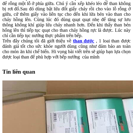
để rỗng một lỗ ở phía giữa. Chú ý cần xếp khéo léo để than không
bị rơi đổ.Sau đó dùng bật lửa đốt giấy cháy rồi cho vào lỗ rỗng ở
giữa, cứ thêm giấy vào liên tục cho đến khi lửa bén vào than cho
cháy hồng lên. Cùng lúc đó dùng quạt quạt nhẹ để tăng sự lưu
thông không khí giúp lửa cháy nhanh hơn. Đến khi thấy than bén
hống lên thì tiếp tục quạt cho than cháy hồng rực là được. Lúc này
chỉ cần tiếp tục nướng thực phẩm trên bếp.
Trên đây chúng tôi đã giới thiệu về
than đước
, 1 loai than được
đánh giá tốt cho sức khỏe người dùng cũng như đảm bảo an toàn
cho món ăn khi chế biến. Hi vọng bài viết trên sẽ giúp bạn lựa chọn
được loại than để phù hợp với bếp nướng của mình
Tin liên quan