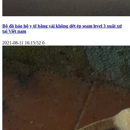
Bộ đồ bảo hộ y tế bằng vải không dệt ép seam level 3 xuất xứ
tại Việt nam
2021-08-11 16:15:52
0