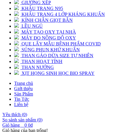
GIƯỜNG XẾP
KHẨU TRANG N95
KHẨU TRANG 4 LỚP KHÁNG KHUẨN
KÍNH CHẮN GIỌT BẮN
LỀU NGỦ
MÁY TẠO OXY TẠI NHÀ
MÁY ĐO NỒNG ĐỘ OXY
QUE LẤY MẪU BỆNH PHẨM COVID
SÚNG PHUN KHỬ KHUẨN
THAN GÁO DỪA SIZE TỰ NHIÊN
THAN HOẠT TÍNH
THAN NƯỚNG
XỊT HỌNG SINH HỌC BIO SPRAY
Trang chủ
Giới thiệu
Sản Phẩm
Tin Tức
Liên hệ
Yêu thích (
0
)
So sánh sản phẩm (
0
)
Giỏ hàng
0
0đ
Giỏ hàng của bạn trống!