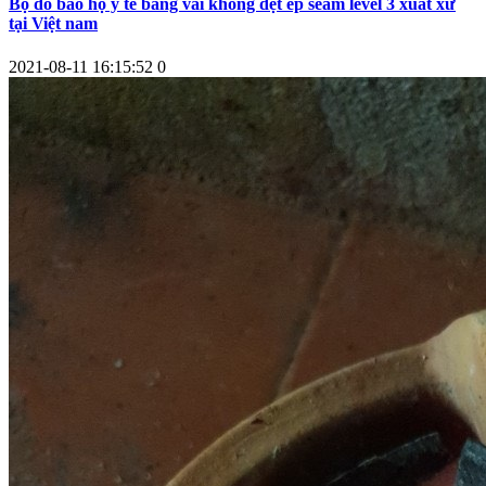
Bộ đồ bảo hộ y tế bằng vải không dệt ép seam level 3 xuất xứ
tại Việt nam
2021-08-11 16:15:52
0