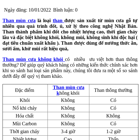
Ngày đăng: 10/01/2022
Bình luận: 0
Than mùn cưa
là loại
than
được sản xuất từ mùn cưa gỗ tự
nhiên qua quá trình đốt, ủ, xử lý theo công nghệ Nhật Bản.
Than thành phẩm khi đốt cho nhiệt lượng cao, thời gian cháy
lâu và đặc biệt không khói, không mùi, không sinh khí độc hại (
đạt tiêu chuẩn xuất khẩu ). Than được dùng để nướng thức ăn,
sưởi ấm, khử mùi rất hiệu quả,
Than mùn cưa không khói
có nhiều ưu việt hơn than thông
thường? Để giúp quý khách hàng có những kiến thức chính xác hơn
khi so sánh hai loại sản phẩm này, chúng tôi đưa ra một số so sánh
dưới đây để quý vị tham khảo.
Than mùn cưa
Đặc điểm
Than thông thường
k
hông khói
Khói
Không
Có
Nổ khi cháy
Không
Có
Hóa chất
Không
Không
Mùi Carbon
Không
Có
Thời gian cháy
3-4 giờ
1-2 giờ
Nhiệt lượng
Cao
Thấp