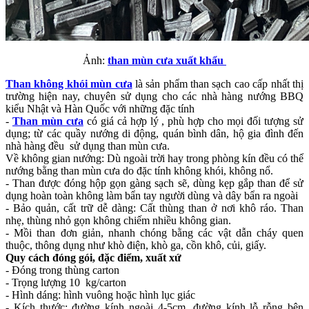
Ảnh:
than mùn cưa xuất khẩu
Than không khói mùn cưa
là sản phẩm than sạch cao cấp nhất thị
trường hiện nay, chuyên sử dụng cho các nhà hàng nướng BBQ
kiểu Nhật và Hàn Quốc với những đặc tính
-
Than mùn cưa
có giá cả hợp lý , phù hợp cho mọi đối tượng sử
dụng; từ các quầy nướng di động, quán bình dân, hộ gia đình đến
nhà hàng đều sử dụng than mùn cưa.
Về không gian nướng: Dù ngoài trời hay trong phòng kín đều có thể
nướng bằng than mùn cưa do đặc tính không khói, không nổ.
- Than được đóng hộp gọn gàng sạch sẽ, dùng kẹp gắp than để sử
dụng hoàn toàn không làm bẩn tay người dùng và dây bẩn ra ngoài
- Bảo quản, cất trữ dễ dàng: Cất thùng than ở nơi khô ráo. Than
nhẹ, thùng nhỏ gọn không chiếm nhiều không gian.
- Mồi than đơn giản, nhanh chóng bằng các vật dẫn cháy quen
thuộc, thông dụng như khò điện, khò ga, cồn khô, củi, giấy.
Quy cách đóng gói, đặc điểm, xuất xứ
- Đóng trong thùng carton
- Trọng lượng 10 kg/carton
- Hình dáng: hình vuông hoặc hình lục giác
- Kích thước: đường kính ngoài 4-5cm, đường kính lỗ rỗng bên