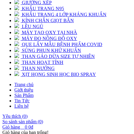
GIƯỜNG XẾP
KHẨU TRANG N95
KHẨU TRANG 4 LỚP KHÁNG KHUẨN
KÍNH CHẮN GIỌT BẮN
LỀU NGỦ
MÁY TẠO OXY TẠI NHÀ
MÁY ĐO NỒNG ĐỘ OXY
QUE LẤY MẪU BỆNH PHẨM COVID
SÚNG PHUN KHỬ KHUẨN
THAN GÁO DỪA SIZE TỰ NHIÊN
THAN HOẠT TÍNH
THAN NƯỚNG
XỊT HỌNG SINH HỌC BIO SPRAY
Trang chủ
Giới thiệu
Sản Phẩm
Tin Tức
Liên hệ
Yêu thích (
0
)
So sánh sản phẩm (
0
)
Giỏ hàng
0
0đ
Giỏ hàng của bạn trống!