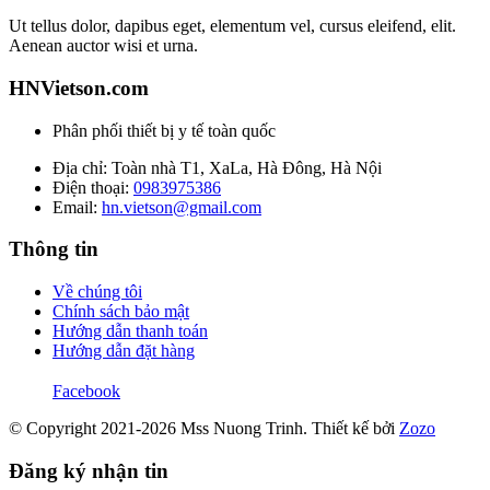
Ut tellus dolor, dapibus eget, elementum vel, cursus eleifend, elit.
Aenean auctor wisi et urna.
HNVietson.com
Phân phối thiết bị y tế toàn quốc
Địa chỉ: Toàn nhà T1, XaLa, Hà Đông, Hà Nội
Điện thoại:
0983975386
Email:
hn.vietson@gmail.com
Thông tin
Về chúng tôi
Chính sách bảo mật
Hướng dẫn thanh toán
Hướng dẫn đặt hàng
Facebook
© Copyright 2021-2026 Mss Nuong Trinh.
Thiết kế bởi
Zozo
Đăng ký nhận tin