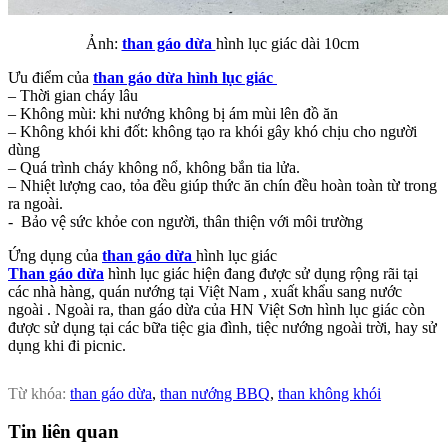
Ảnh:
than gáo dừa
hình lục giác dài 10cm
Ưu điểm của
than gáo dừa hình lục giác
– Thời gian cháy lâu
– Không mùi: khi nướng không bị ám mùi lên đồ ăn
– Không khói khi đốt: không tạo ra khói gây khó chịu cho người
dùng
– Quá trình cháy không nổ, không bắn tia lửa.
– Nhiệt lượng cao, tỏa đều giúp thức ăn chín đều hoàn toàn từ trong
ra ngoài.
- Bảo vệ sức khỏe con người, thân thiện với môi trường
Ứng dụng của
than gáo dừa
hình lục giác
Than gáo dừa
hình lục giác hiện đang được sử dụng rộng rãi tại
các nhà hàng, quán nướng tại Việt Nam , xuất khẩu sang nước
ngoài . Ngoài ra, than gáo dừa của HN Việt Sơn hình lục giác còn
được sử dụng tại các bữa tiệc gia đình, tiệc nướng ngoài trời, hay sử
dụng khi đi picnic.
Từ khóa:
than gáo dừa
,
than nướng BBQ
,
than không khói
Tin liên quan