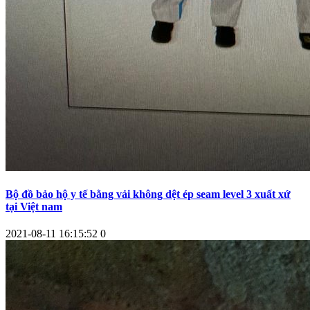
Bộ đồ bảo hộ y tế bằng vải không dệt ép seam level 3 xuất xứ
tại Việt nam
2021-08-11 16:15:52
0