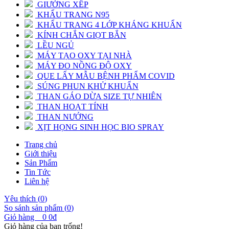
GIƯỜNG XẾP
KHẨU TRANG N95
KHẨU TRANG 4 LỚP KHÁNG KHUẨN
KÍNH CHẮN GIỌT BẮN
LỀU NGỦ
MÁY TẠO OXY TẠI NHÀ
MÁY ĐO NỒNG ĐỘ OXY
QUE LẤY MẪU BỆNH PHẨM COVID
SÚNG PHUN KHỬ KHUẨN
THAN GÁO DỪA SIZE TỰ NHIÊN
THAN HOẠT TÍNH
THAN NƯỚNG
XỊT HỌNG SINH HỌC BIO SPRAY
Trang chủ
Giới thiệu
Sản Phẩm
Tin Tức
Liên hệ
Yêu thích (
0
)
So sánh sản phẩm (
0
)
Giỏ hàng
0
0đ
Giỏ hàng của bạn trống!