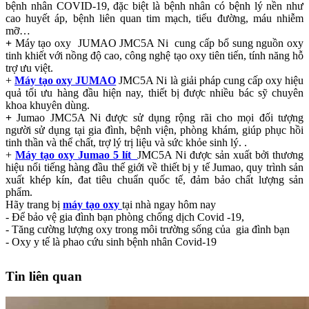
bệnh nhân COVID-19, đặc biệt là bệnh nhân có bệnh lý nền như
cao huyết áp, bệnh liên quan tim mạch, tiểu đường, máu nhiễm
mỡ…
+
Máy tạo oxy JUMAO JMC5A Ni
cung cấp bổ sung nguồn oxy
tinh khiết với nồng độ cao, công nghệ tạo oxy tiên tiến, tính năng hỗ
trợ ưu việt.
+
Máy tạo oxy JUMAO
JMC5A Ni là giải pháp cung cấp oxy hiệu
quả tối ưu hàng đầu hiện nay, thiết bị được nhiều bác sỹ chuyên
khoa khuyên dùng.
+
Jumao JMC5A Ni được sử dụng rộng rãi cho mọi đối tượng
người sử dụng tại gia đình, bệnh viện, phòng khám, giúp phục hồi
tinh thần và thể chất, trợ lý trị liệu và sức khỏe sinh lý. .
+
Máy tạo oxy Jumao 5 lít
JMC5A Ni được sản xuất bởi thương
hiệu nổi tiếng hàng đầu thế giới về thiết bị y tế Jumao, quy trình sản
xuất khép kín, đat tiêu chuẩn quốc tế, đảm bảo chất lượng sản
phẩm.
Hãy trang bị
máy tạo oxy
tại nhà ngay hôm nay
- Để bảo vệ gia đình bạn phòng chống dịch Covid -19,
- Tăng cường lượng oxy trong môi trường sống của gia đình bạn
- Oxy y tế là phao cứu sinh bệnh nhân Covid-19
Tin liên quan