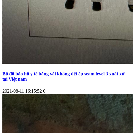
Bộ đồ bảo hộ y tế bằng vải không dệt ép seam level 3 xuất xứ
tại Việt nam
2021-08-11 16:15:52
0