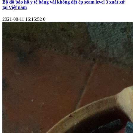
Bộ đồ bảo hộ y tế bằng vải không dệt ép seam level 3 xuất xứ
tại Việt nam
2021-08-11 16:15:52
0