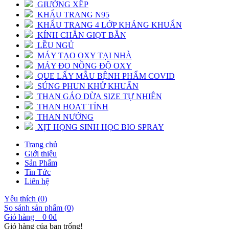
GIƯỜNG XẾP
KHẨU TRANG N95
KHẨU TRANG 4 LỚP KHÁNG KHUẨN
KÍNH CHẮN GIỌT BẮN
LỀU NGỦ
MÁY TẠO OXY TẠI NHÀ
MÁY ĐO NỒNG ĐỘ OXY
QUE LẤY MẪU BỆNH PHẨM COVID
SÚNG PHUN KHỬ KHUẨN
THAN GÁO DỪA SIZE TỰ NHIÊN
THAN HOẠT TÍNH
THAN NƯỚNG
XỊT HỌNG SINH HỌC BIO SPRAY
Trang chủ
Giới thiệu
Sản Phẩm
Tin Tức
Liên hệ
Yêu thích (
0
)
So sánh sản phẩm (
0
)
Giỏ hàng
0
0đ
Giỏ hàng của bạn trống!