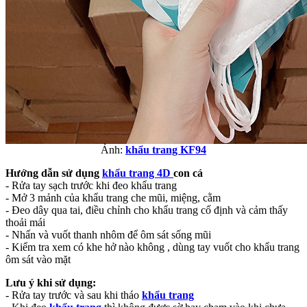
Ảnh:
khẩu trang KF94
Hướng dẫn sử dụng
khẩu trang 4D
con cá
- Rửa tay sạch trước khi đeo khẩu trang
- Mở 3 mảnh của khẩu trang che mũi, miệng, cằm
- Đeo dây qua tai, điều chỉnh cho khẩu trang cố định và cảm thấy
thoải mái
- Nhấn và vuốt thanh nhôm để ôm sát sống mũi
- Kiểm tra xem có khe hở nào không , dùng tay vuốt cho khẩu trang
ôm sát vào mặt
Lưu ý khi sử dụng:
- Rửa tay trước và sau khi tháo
khẩu trang