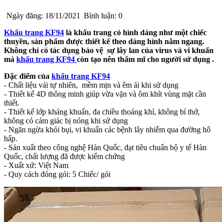
Ngày đăng: 18/11/2021
Bình luận: 0
Khẩu trang KF94
là khẩu trang có hình dáng như một chiếc
thuyền, sản phẩm được thiết kế theo dáng hình nằm ngang.
Không chỉ có tác dụng bảo vệ sự lây lan của virus và vi khuẩn
mà
khẩu trang KF94
còn tạo nên thẩm mĩ cho người sử dụng .
Đặc điểm của
khẩu trang KF94
- Chất liệu vải tự nhiên, mềm mịn và êm ái khi sử dụng
- Thiết kế 4D thông minh giúp vừa vặn và ôm khít vùng mặt cần
thiết.
- Thiết kế lớp kháng khuẩn, đa chiều thoáng khí, không bí thở,
không có cảm giác bị nóng khi sử dụng
- Ngăn ngừa khói bụi, vi khuẩn các bệnh lây nhiễm qua đường hô
hấp.
- Sản xuất theo công nghệ Hàn Quốc, đạt tiêu chuẩn bộ y tế Hàn
Quốc, chất lượng đã được kiểm chứng
- Xuất xứ: Việt Nam
- Quy cách đóng gói: 5 Chiếc/ gói