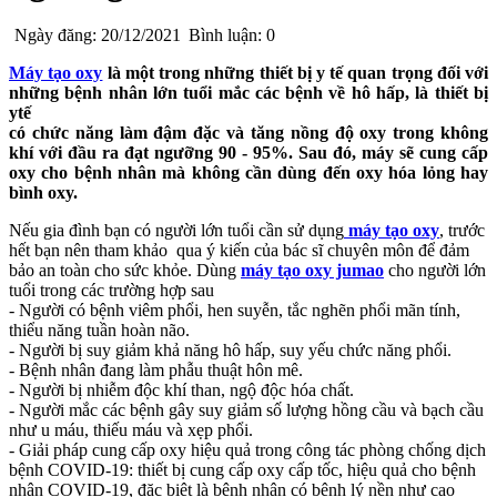
Ngày đăng: 20/12/2021
Bình luận: 0
Máy tạo oxy
là một trong những thiết bị y tế quan trọng đối với
những bệnh nhân lớn tuổi mắc các bệnh về hô hấp, là thiết bị
ytế
có chức năng làm đậm đặc và tăng nồng độ oxy trong không
khí với đầu ra đạt ngưỡng 90 - 95%. Sau đó, máy sẽ cung cấp
oxy cho bệnh nhân mà không cần dùng đến oxy hóa lỏng hay
bình oxy.
Nếu gia đình bạn có người lớn tuổi cần sử dụng
máy tạo oxy
, trước
hết bạn nên tham khảo qua ý kiến của bác sĩ chuyên môn để đảm
bảo an toàn cho sức khỏe. Dùng
máy tạo oxy jumao
cho người lớn
tuổi trong các trường hợp sau
- Người có bệnh viêm phổi, hen suyễn, tắc nghẽn phổi mãn tính,
thiểu năng tuần hoàn não.
- Người bị suy giảm khả năng hô hấp, suy yếu chức năng phổi.
- Bệnh nhân đang làm phẫu thuật hôn mê.
- Người bị nhiễm độc khí than, ngộ độc hóa chất.
- Người mắc các bệnh gây suy giảm số lượng hồng cầu và bạch cầu
như u máu, thiếu máu và xẹp phổi.
- Giải pháp cung cấp oxy hiệu quả trong công tác phòng chống dịch
bệnh COVID-19: thiết bị cung cấp oxy cấp tốc, hiệu quả cho bệnh
nhân COVID-19, đặc biệt là bệnh nhân có bệnh lý nền như cao