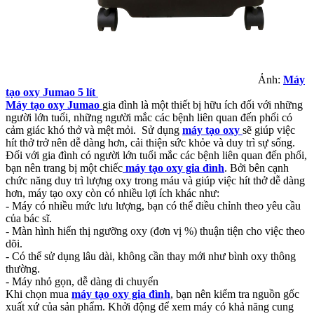
Ảnh:
Máy
tạo oxy Jumao 5 lít
Máy tạo oxy Jumao
gia đình là một thiết bị hữu ích đối với những
người lớn tuổi, những người mắc các bệnh liên quan đến phổi có
cảm giác khó thở và mệt mỏi. Sử dụng
máy tạo oxy
sẽ giúp việc
hít thở trở nên dễ dàng hơn, cải thiện sức khỏe và duy trì sự sống.
Đối với gia đình có người lớn tuổi mắc các bệnh liên quan đến phổi,
bạn nên trang bị một chiếc
máy tạo oxy gia đình
. Bởi bên cạnh
chức năng duy trì lượng oxy trong máu và giúp việc hít thở dễ dàng
hơn, máy tạo oxy còn có nhiều lợi ích khác như:
- Máy có nhiều mức lưu lượng, bạn có thể điều chỉnh theo yêu cầu
của bác sĩ.
- Màn hình hiển thị ngưỡng oxy (đơn vị %) thuận tiện cho việc theo
dõi.
- Có thể sử dụng lâu dài, không cần thay mới như bình oxy thông
thường.
- Máy nhỏ gọn, dễ dàng di chuyển
Khi chọn mua
máy tạo oxy gia đình
, bạn nên kiểm tra nguồn gốc
xuất xứ của sản phẩm. Khởi động để xem máy có khả năng cung