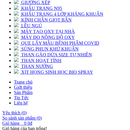
GIƯỜNG XẾP
KHẨU TRANG N95
KHẨU TRANG 4 LỚP KHÁNG KHUẨN
KÍNH CHẮN GIỌT BẮN
LỀU NGỦ
MÁY TẠO OXY TẠI NHÀ
MÁY ĐO NỒNG ĐỘ OXY
QUE LẤY MẪU BỆNH PHẨM COVID
SÚNG PHUN KHỬ KHUẨN
THAN GÁO DỪA SIZE TỰ NHIÊN
THAN HOẠT TÍNH
THAN NƯỚNG
XỊT HỌNG SINH HỌC BIO SPRAY
Trang chủ
Giới thiệu
Sản Phẩm
Tin Tức
Liên hệ
Yêu thích (
0
)
So sánh sản phẩm (
0
)
Giỏ hàng
0
0đ
Giỏ hàng của bạn trống!