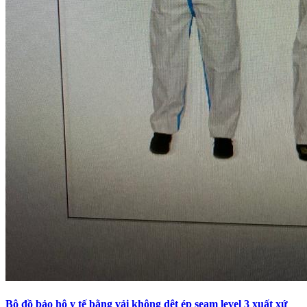
Bộ đồ bảo hộ y tế bằng vải không dệt ép seam level 3 xuất xứ