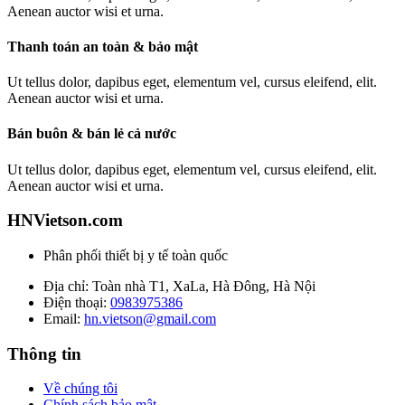
Aenean auctor wisi et urna.
Thanh toán an toàn & bảo mật
Ut tellus dolor, dapibus eget, elementum vel, cursus eleifend, elit.
Aenean auctor wisi et urna.
Bán buôn & bán lẻ cả nước
Ut tellus dolor, dapibus eget, elementum vel, cursus eleifend, elit.
Aenean auctor wisi et urna.
HNVietson.com
Phân phối thiết bị y tế toàn quốc
Địa chỉ: Toàn nhà T1, XaLa, Hà Đông, Hà Nội
Điện thoại:
0983975386
Email:
hn.vietson@gmail.com
Thông tin
Về chúng tôi
Chính sách bảo mật